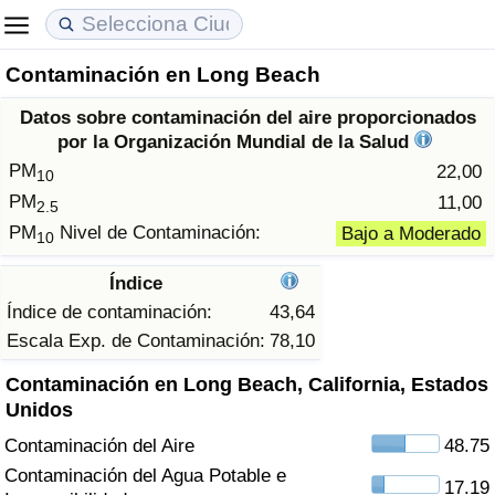
Contaminación en Long Beach
Coste de vida
Precios de las propiedades
Calidad de Vida
Datos sobre contaminación del aire proporcionados
Índice de Costo de Vida (Actual)
Índice de Precios de Inmuebles (Actual)
Índice de Calidad de Vida
por la Organización Mundial de la Salud
PM
22,00
10
Índice de Costo de Vida
Índice de Precios de Inmuebles
Índice de Calidad de Vida (Actual)
PM
11,00
2.5
PM
Nivel de Contaminación:
Bajo a Moderado
10
Índice de costo de vida por país
Índice de Precios de Inmuebles por País
Índice de calidad de vida por país
Índice
en aqaba
Delincuencia
Índice de contaminación:
43,64
Escala Exp. de Contaminación:
78,10
Calificación del Índice de Criminalidad
Contaminación en Long Beach, California, Estados
(Actual)
Unidos
Contaminación del Aire
48.75
Índice de Criminalidad
Contaminación del Agua Potable e
17.19