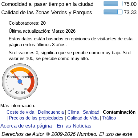
Comodidad al pasar tiempo en la ciudad
75.00
Tráfico
Calidad de las Zonas Verdes y Parques
73.33
Índice de Tráfico
Colaboradores: 20
Última actualización: Marzo 2026
Índice de Tráfico (Actual)
Estos datos están basados en opiniones de visitantes de esta
página en los últimos 3 años.
Si el valor es 0, significa que se percibe como muy bajo. Si el
Índice de Tráfico por País
valor es 100, se percibe como muy alto.
Contaminación
0
120
43.64
Más información:
Coste de vida
|
Delincuencia
|
Clima
|
Sanidad
|
Contaminación
|
Precios de las propiedades
|
Calidad de Vida
|
Tráfico
Acerca de esta página
En las Noticias
Derechos de Autor © 2009-2026 Numbeo. El uso de este