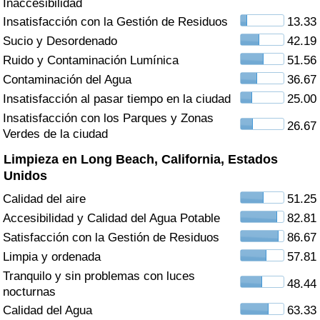
Inaccesibilidad
Índice de criminalidad por país
Insatisfacción con la Gestión de Residuos
13.33
Sucio y Desordenado
42.19
Sanidad
Ruido y Contaminación Lumínica
51.56
Índice de Sanidad (Actual)
Contaminación del Agua
36.67
Insatisfacción al pasar tiempo en la ciudad
25.00
Índice de Sanidad
Insatisfacción con los Parques y Zonas
26.67
Verdes de la ciudad
Índice de Sanidad por País
Limpieza en Long Beach, California, Estados
Unidos
Contaminación
Calidad del aire
51.25
Accesibilidad y Calidad del Agua Potable
82.81
Índice de Contaminación (Actual)
Satisfacción con la Gestión de Residuos
86.67
Limpia y ordenada
57.81
Índice de contaminación
Tranquilo y sin problemas con luces
48.44
nocturnas
Índice de Contaminación por País
Calidad del Agua
63.33