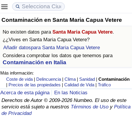
Contaminación en Santa Maria Capua Vetere
Coste de vida
Precios de las propiedades
Calidad de Vida
No existen datos para
Santa Maria Capua Vetere
.
Índice de Costo de Vida (Actual)
Índice de Precios de Inmuebles (Actual)
Índice de Calidad de Vida
¿¿Vives en
Santa Maria Capua Vetere
?
Añadir datospara Santa Maria Capua Vetere
Índice de Costo de Vida
Índice de Precios de Inmuebles
Índice de Calidad de Vida (Actual)
Considera comprobar los datos que tenemos para
Contaminación en Italia
Índice de costo de vida por país
Índice de Precios de Inmuebles por País
Índice de calidad de vida por país
Más información:
Coste de vida
|
Delincuencia
|
Clima
|
Sanidad
|
Contaminación
en aqaba
Delincuencia
|
Precios de las propiedades
|
Calidad de Vida
|
Tráfico
Acerca de esta página
En las Noticias
Calificación del Índice de Criminalidad
Derechos de Autor © 2009-2026 Numbeo. El uso de este
(Actual)
servicio está sujeto a nuestros
Términos de Uso
y
Política
de Privacidad
Índice de Criminalidad