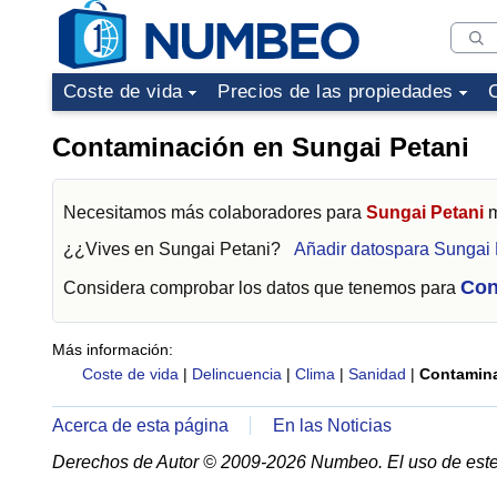
Coste de vida
Precios de las propiedades
Contaminación en Sungai Petani
Necesitamos más colaboradores para
Sungai Petani
m
¿¿Vives en
Sungai Petani
?
Añadir datospara Sungai 
Con
Considera comprobar los datos que tenemos para
Más información:
Coste de vida
|
Delincuencia
|
Clima
|
Sanidad
|
Contamin
Acerca de esta página
En las Noticias
Derechos de Autor © 2009-2026 Numbeo. El uso de este 