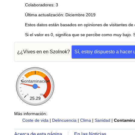
Colaboradores: 3
Última actualización: Diciembre 2019
Estos datos están basados en opiniones de visitantes de 
Si el valor es 0, significa que se percibe como muy bajo. 
¿¿Vives en en Szolnok?
Sí, estoy dispuesto a hacer
Contaminación
0
120
25.29
Más información:
Coste de vida
|
Delincuencia
|
Clima
|
Sanidad
|
Contamin
Acerca de esta página
En las Noticias