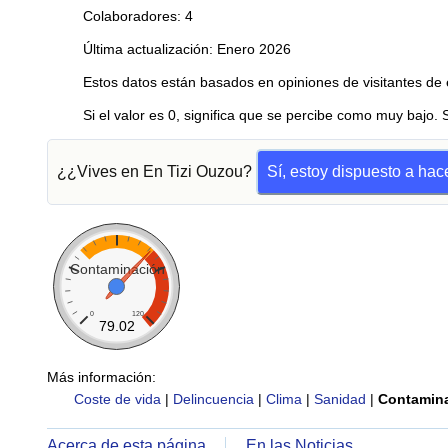
Colaboradores: 4
Última actualización: Enero 2026
Estos datos están basados en opiniones de visitantes de 
Si el valor es 0, significa que se percibe como muy bajo. 
¿¿Vives en En Tizi Ouzou?
Sí, estoy dispuesto a ha
Contaminación
0
120
79.02
Más información:
Coste de vida
|
Delincuencia
|
Clima
|
Sanidad
|
Contamin
Acerca de esta página
En las Noticias