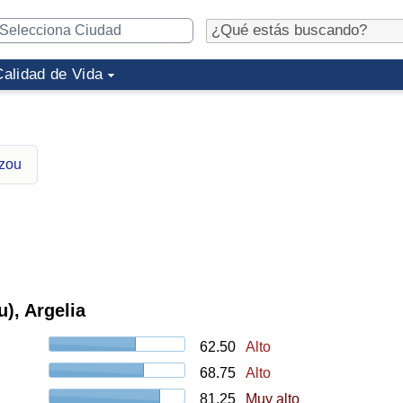
Calidad de Vida
uzou
), Argelia
62.50
Alto
68.75
Alto
81.25
Muy alto