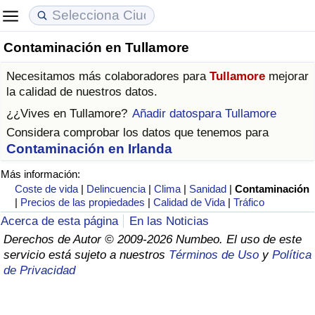
Contaminación en Tullamore
Coste de vida
Precios de las propiedades
Calidad de Vida
Necesitamos más colaboradores para
Tullamore
mejorar
Índice de Costo de Vida (Actual)
Índice de Precios de Inmuebles (Actual)
Índice de Calidad de Vida
la calidad de nuestros datos.
¿¿Vives en
Tullamore
?
Añadir datospara Tullamore
Índice de Costo de Vida
Índice de Precios de Inmuebles
Índice de Calidad de Vida (Actual)
Considera comprobar los datos que tenemos para
Contaminación en Irlanda
Índice de costo de vida por país
Índice de Precios de Inmuebles por País
Índice de calidad de vida por país
Más información:
Coste de vida
|
Delincuencia
|
Clima
|
Sanidad
|
Contaminación
en aqaba
Delincuencia
|
Precios de las propiedades
|
Calidad de Vida
|
Tráfico
Acerca de esta página
En las Noticias
Calificación del Índice de Criminalidad
Derechos de Autor © 2009-2026 Numbeo. El uso de este
(Actual)
servicio está sujeto a nuestros
Términos de Uso
y
Política
de Privacidad
Índice de Criminalidad