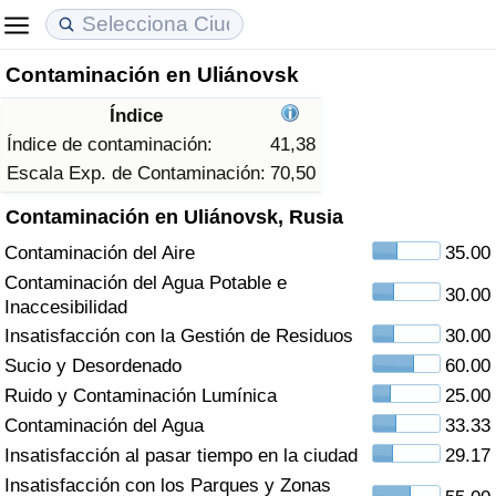
Contaminación en Uliánovsk
Coste de vida
Precios de las propiedades
Calidad de Vida
Índice
Índice de Costo de Vida (Actual)
Índice de Precios de Inmuebles (Actual)
Índice de Calidad de Vida
Índice de contaminación:
41,38
Escala Exp. de Contaminación:
70,50
Índice de Costo de Vida
Índice de Precios de Inmuebles
Índice de Calidad de Vida (Actual)
Contaminación en Uliánovsk, Rusia
Contaminación del Aire
35.00
Índice de costo de vida por país
Índice de Precios de Inmuebles por País
Índice de calidad de vida por país
Contaminación del Agua Potable e
30.00
Inaccesibilidad
en aqaba
Delincuencia
Insatisfacción con la Gestión de Residuos
30.00
Sucio y Desordenado
60.00
Calificación del Índice de Criminalidad
(Actual)
Ruido y Contaminación Lumínica
25.00
Contaminación del Agua
33.33
Índice de Criminalidad
Insatisfacción al pasar tiempo en la ciudad
29.17
Insatisfacción con los Parques y Zonas