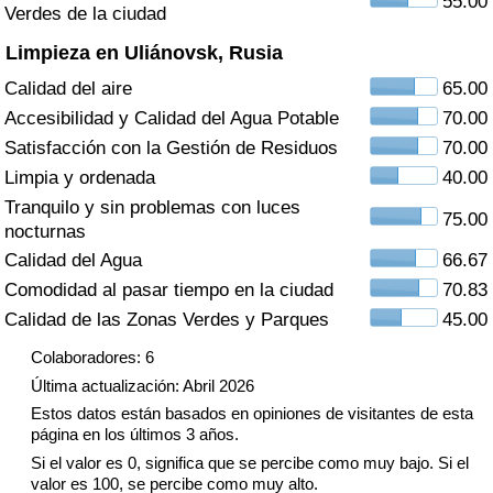
55.00
Índice de criminalidad por país
Verdes de la ciudad
Limpieza en Uliánovsk, Rusia
Sanidad
Calidad del aire
65.00
Accesibilidad y Calidad del Agua Potable
70.00
Índice de Sanidad (Actual)
Satisfacción con la Gestión de Residuos
70.00
Limpia y ordenada
40.00
Índice de Sanidad
Tranquilo y sin problemas con luces
75.00
nocturnas
Índice de Sanidad por País
Calidad del Agua
66.67
Comodidad al pasar tiempo en la ciudad
70.83
Contaminación
Calidad de las Zonas Verdes y Parques
45.00
Índice de Contaminación (Actual)
Colaboradores: 6
Última actualización: Abril 2026
Índice de contaminación
Estos datos están basados en opiniones de visitantes de esta
página en los últimos 3 años.
Índice de Contaminación por País
Si el valor es 0, significa que se percibe como muy bajo. Si el
valor es 100, se percibe como muy alto.