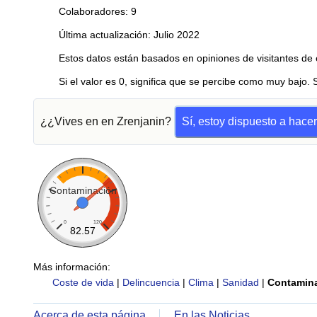
Colaboradores: 9
Última actualización: Julio 2022
Estos datos están basados en opiniones de visitantes de 
Si el valor es 0, significa que se percibe como muy bajo. 
¿¿Vives en en Zrenjanin?
Sí, estoy dispuesto a hace
Contaminación
0
120
82.57
Más información:
Coste de vida
|
Delincuencia
|
Clima
|
Sanidad
|
Contamin
Acerca de esta página
En las Noticias