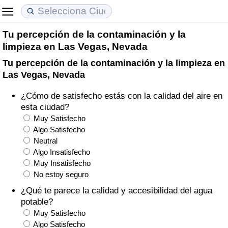
Tu percepción de la contaminación y la
Coste de vida
Precios de las propiedades
Calidad de Vida
limpieza en Las Vegas, Nevada
Tu percepción de la contaminación y la limpieza en
Índice de Costo de Vida (Actual)
Índice de Precios de Inmuebles (Actual)
Índice de Calidad de Vida
Las Vegas, Nevada
Índice de Costo de Vida
Índice de Precios de Inmuebles
Índice de Calidad de Vida (Actual)
¿Cómo de satisfecho estás con la calidad del aire en
esta ciudad?
Índice de costo de vida por país
Índice de Precios de Inmuebles por País
Índice de calidad de vida por país
Muy Satisfecho
Algo Satisfecho
Neutral
en aqaba
Delincuencia
Algo Insatisfecho
Muy Insatisfecho
Calificación del Índice de Criminalidad
No estoy seguro
(Actual)
¿Qué te parece la calidad y accesibilidad del agua
potable?
Índice de Criminalidad
Muy Satisfecho
Algo Satisfecho