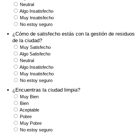
Índice de criminalidad por país
Neutral
Algo Insatisfecho
Muy Insatisfecho
Sanidad
No estoy seguro
Índice de Sanidad (Actual)
¿Cómo de satisfecho estás con la gestión de residuos
de la ciudad?
Muy Satisfecho
Índice de Sanidad
Algo Satisfecho
Neutral
Índice de Sanidad por País
Algo Insatisfecho
Muy Insatisfecho
Contaminación
No estoy seguro
¿Encuentras la ciudad limpia?
Índice de Contaminación (Actual)
Muy Bien
Bien
Aceptable
Índice de contaminación
Pobre
Muy Pobre
Índice de Contaminación por País
No estoy seguro