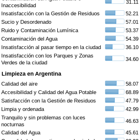
31.11
Índice de criminalidad por país
Inaccesibilidad
Insatisfacción con la Gestión de Residuos
52.21
Sanidad
Sucio y Desordenado
57.01
Ruido y Contaminación Lumínica
53.37
Índice de Sanidad (Actual)
Contaminación del Agua
54.39
Insatisfacción al pasar tiempo en la ciudad
36.10
Índice de Sanidad
Insatisfacción con los Parques y Zonas
34.60
Verdes de la ciudad
Índice de Sanidad por País
Limpieza en Argentina
Contaminación
Calidad del aire
58.07
Accesibilidad y Calidad del Agua Potable
68.89
Índice de Contaminación (Actual)
Satisfacción con la Gestión de Residuos
47.79
Limpia y ordenada
42.99
Índice de contaminación
Tranquilo y sin problemas con luces
46.63
nocturnas
Índice de Contaminación por País
Calidad del Agua
45.61