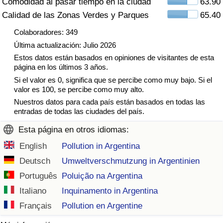
Comodidad al pasar tiempo en la ciudad
63.90
Tráfico
Calidad de las Zonas Verdes y Parques
65.40
Colaboradores: 349
Índice de Tráfico
Última actualización: Julio 2026
Estos datos están basados en opiniones de visitantes de esta
Índice de Tráfico (Actual)
página en los últimos 3 años.
Si el valor es 0, significa que se percibe como muy bajo. Si el
Índice de Tráfico por País
valor es 100, se percibe como muy alto.
Nuestros datos para cada país están basados en todas las
entradas de todas las ciudades del país.
Esta página en otros idiomas:
English
Pollution in Argentina
Deutsch
Umweltverschmutzung in Argentinien
Português
Poluição na Argentina
Italiano
Inquinamento in Argentina
Français
Pollution en Argentine