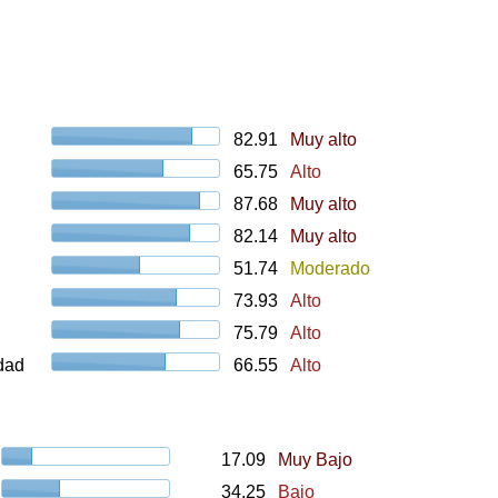
82.91
Muy alto
65.75
Alto
87.68
Muy alto
82.14
Muy alto
51.74
Moderado
73.93
Alto
75.79
Alto
udad
66.55
Alto
17.09
Muy Bajo
34.25
Bajo