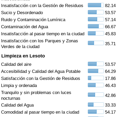
Índice de criminalidad por país
Insatisfacción con la Gestión de Residuos
82.14
Sucio y Desordenado
53.57
Sanidad
Ruido y Contaminación Lumínica
57.14
Contaminación del Agua
66.67
Índice de Sanidad (Actual)
Insatisfacción al pasar tiempo en la ciudad
45.83
Insatisfacción con los Parques y Zonas
Índice de Sanidad
35.71
Verdes de la ciudad
Limpieza en Lesoto
Índice de Sanidad por País
Calidad del aire
53.57
Contaminación
Accesibilidad y Calidad del Agua Potable
64.29
Satisfacción con la Gestión de Residuos
17.86
Índice de Contaminación (Actual)
Limpia y ordenada
46.43
Tranquilo y sin problemas con luces
42.86
Índice de contaminación
nocturnas
Calidad del Agua
33.33
Índice de Contaminación por País
Comodidad al pasar tiempo en la ciudad
54.17