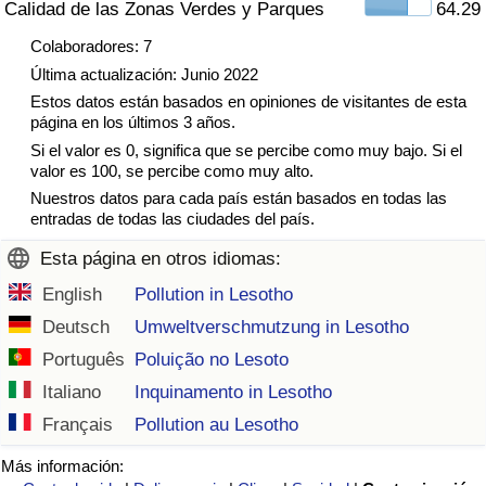
Calidad de las Zonas Verdes y Parques
64.29
Tráfico
Colaboradores: 7
Última actualización: Junio 2022
Índice de Tráfico
Estos datos están basados en opiniones de visitantes de esta
página en los últimos 3 años.
Índice de Tráfico (Actual)
Si el valor es 0, significa que se percibe como muy bajo. Si el
valor es 100, se percibe como muy alto.
Índice de Tráfico por País
Nuestros datos para cada país están basados en todas las
entradas de todas las ciudades del país.
Esta página en otros idiomas:
English
Pollution in Lesotho
Deutsch
Umweltverschmutzung in Lesotho
Português
Poluição no Lesoto
Italiano
Inquinamento in Lesotho
Français
Pollution au Lesotho
Más información: