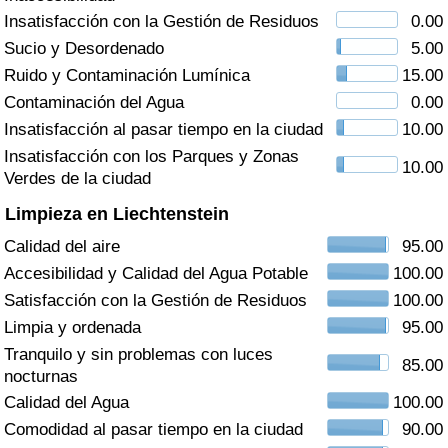
Índice de criminalidad por país
Insatisfacción con la Gestión de Residuos
0.00
Sucio y Desordenado
5.00
Sanidad
Ruido y Contaminación Lumínica
15.00
Contaminación del Agua
0.00
Índice de Sanidad (Actual)
Insatisfacción al pasar tiempo en la ciudad
10.00
Insatisfacción con los Parques y Zonas
Índice de Sanidad
10.00
Verdes de la ciudad
Limpieza en Liechtenstein
Índice de Sanidad por País
Calidad del aire
95.00
Contaminación
Accesibilidad y Calidad del Agua Potable
100.00
Satisfacción con la Gestión de Residuos
100.00
Índice de Contaminación (Actual)
Limpia y ordenada
95.00
Tranquilo y sin problemas con luces
85.00
Índice de contaminación
nocturnas
Calidad del Agua
100.00
Índice de Contaminación por País
Comodidad al pasar tiempo en la ciudad
90.00