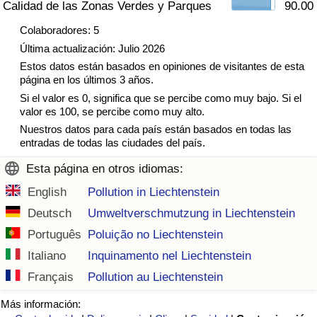
Calidad de las Zonas Verdes y Parques
90.00
Tráfico
Colaboradores: 5
Última actualización: Julio 2026
Índice de Tráfico
Estos datos están basados en opiniones de visitantes de esta
página en los últimos 3 años.
Índice de Tráfico (Actual)
Si el valor es 0, significa que se percibe como muy bajo. Si el
valor es 100, se percibe como muy alto.
Índice de Tráfico por País
Nuestros datos para cada país están basados en todas las
entradas de todas las ciudades del país.
Esta página en otros idiomas:
English
Pollution in Liechtenstein
Deutsch
Umweltverschmutzung in Liechtenstein
Português
Poluição no Liechtenstein
Italiano
Inquinamento nel Liechtenstein
Français
Pollution au Liechtenstein
Más información: