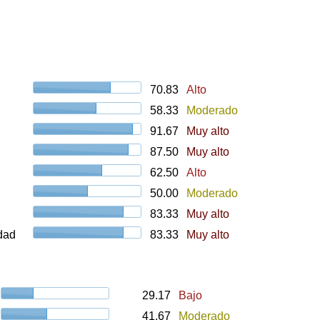
70.83
Alto
58.33
Moderado
91.67
Muy alto
87.50
Muy alto
62.50
Alto
50.00
Moderado
83.33
Muy alto
udad
83.33
Muy alto
29.17
Bajo
41.67
Moderado