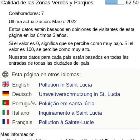
Calidad de las Zonas Verdes y Parques
62.50
Tráfico
Colaboradores: 7
Última actualización: Marzo 2022
Índice de Tráfico
Estos datos están basados en opiniones de visitantes de esta
página en los últimos 3 años.
Índice de Tráfico (Actual)
Si el valor es 0, significa que se percibe como muy bajo. Si el
valor es 100, se percibe como muy alto.
Índice de Tráfico por País
Nuestros datos para cada país están basados en todas las
entradas de todas las ciudades del país.
Esta página en otros idiomas:
English
Pollution in Saint Lucia
Deutsch
Umweltverschmutzung in St. Lucia
Português
Poluição em santa lúcia
Italiano
Inquinamento a Saint Lucia
Français
Pollution à Sainte-Lucie
Más información: