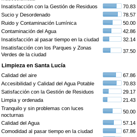
Índice de criminalidad por país
Insatisfacción con la Gestión de Residuos
70.83
Sucio y Desordenado
78.57
Sanidad
Ruido y Contaminación Lumínica
50.00
Contaminación del Agua
42.86
Índice de Sanidad (Actual)
Insatisfacción al pasar tiempo en la ciudad
32.14
Insatisfacción con los Parques y Zonas
Índice de Sanidad
37.50
Verdes de la ciudad
Limpieza en Santa Lucía
Índice de Sanidad por País
Calidad del aire
67.86
Contaminación
Accesibilidad y Calidad del Agua Potable
70.83
Satisfacción con la Gestión de Residuos
29.17
Índice de Contaminación (Actual)
Limpia y ordenada
21.43
Tranquilo y sin problemas con luces
50.00
Índice de contaminación
nocturnas
Calidad del Agua
57.14
Índice de Contaminación por País
Comodidad al pasar tiempo en la ciudad
67.86