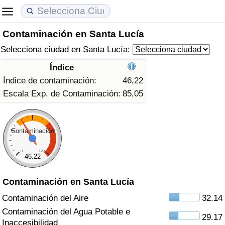
Contaminación en Santa Lucía
Coste de vida
Precios de las propiedades
Calidad de Vida
Selecciona ciudad en Santa Lucía:
Índice de Costo de Vida (Actual)
Índice de Precios de Inmuebles (Actual)
Índice de Calidad de Vida
Índice
Índice de contaminación:
46,22
Índice de Costo de Vida
Índice de Precios de Inmuebles
Índice de Calidad de Vida (Actual)
Escala Exp. de Contaminación:
85,05
Índice de costo de vida por país
Índice de Precios de Inmuebles por País
Índice de calidad de vida por país
Contaminación
en aqaba
Delincuencia
0
120
46.22
Calificación del Índice de Criminalidad
(Actual)
Contaminación en Santa Lucía
Contaminación del Aire
32.14
Índice de Criminalidad
Contaminación del Agua Potable e
29.17
Inaccesibilidad