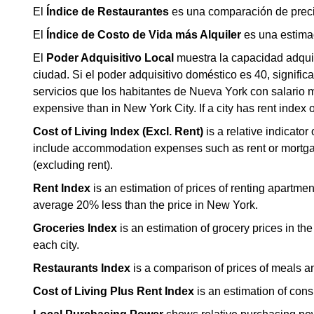
El
Índice de Restaurantes
es una comparación de preci
El
Índice de Costo de Vida más Alquiler
es una estima
El
Poder Adquisitivo Local
muestra la capacidad adquisi
ciudad. Si el poder adquisitivo doméstico es 40, signif
servicios que los habitantes de Nueva York con salario me
expensive than in New York City. If a city has rent index
Cost of Living Index (Excl. Rent)
is a relative indicator
include accommodation expenses such as rent or mortgage
(excluding rent).
Rent Index
is an estimation of prices of renting apartmen
average 20% less than the price in New York.
Groceries Index
is an estimation of grocery prices in th
each city.
Restaurants Index
is a comparison of prices of meals a
Cost of Living Plus Rent Index
is an estimation of con