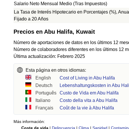
Salario Neto Mensual Medio (Tras Impuestos)
La Tasa de Interés Hipotecario en Porcentajes (%), Anua
Fijado a 20 Años
Precios en Abu Halifa, Kuwait
Número de aportaciones de datos en los últimos 12 mes
Número de colaboradores diferentes en los últimos 12 m
Última actualización: Febrero 2025
Esta página en otros idiomas:
English
Cost of Living in Abu Halifa
Deutsch
Lebenshaltungskosten in Abu Hal
Português
Custo de Vida em Abu Halifa
Italiano
Costo della vita a Abu Halifa
Français
Coût de la vie à Abu Halifa
Más información:
Coste de vida
|
Delincuencia
|
Clima
|
Sanidad
|
Contamin