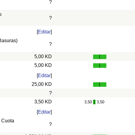
?
o
?
[
Editar
]
 Basuras)
?
5,00 KD
5,00 KD
[
Editar
]
25,00 KD
?
3,50 KD
3,50
3,50
-
[
Editar
]
, Cuota
?