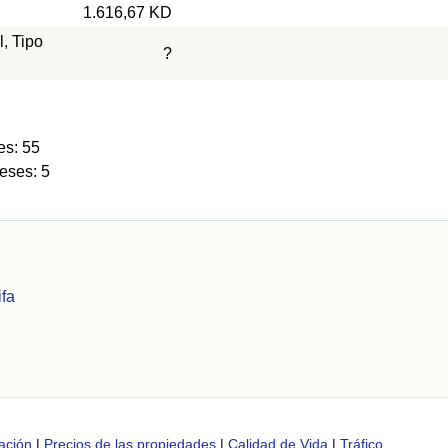
1.616,67 KD
l, Tipo
?
es: 55
eses: 5
ifa
ación
|
Precios de las propiedades
|
Calidad de Vida
|
Tráfico