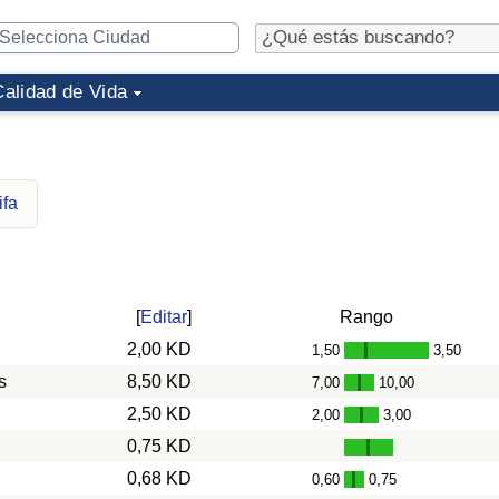
Calidad de Vida
ifa
[
Editar
]
Rango
2,00 KD
1,50
3,50
-
s
8,50 KD
7,00
10,00
-
2,50 KD
2,00
3,00
-
0,75 KD
0,68 KD
0,60
0,75
-