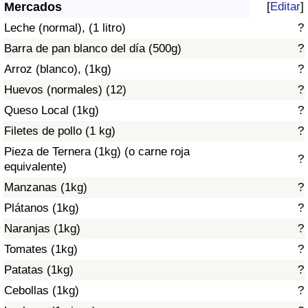
Índice de criminalidad por país
Mercados
[
Editar
]
Leche (normal), (1 litro)
?
Sanidad
Barra de pan blanco del día (500g)
?
Arroz (blanco), (1kg)
?
Índice de Sanidad (Actual)
Huevos (normales) (12)
?
Queso Local (1kg)
?
Índice de Sanidad
Filetes de pollo (1 kg)
?
Índice de Sanidad por País
Pieza de Ternera (1kg) (o carne roja
?
equivalente)
Contaminación
Manzanas (1kg)
?
Plátanos (1kg)
?
Índice de Contaminación (Actual)
Naranjas (1kg)
?
Tomates (1kg)
?
Índice de contaminación
Patatas (1kg)
?
Índice de Contaminación por País
Cebollas (1kg)
?