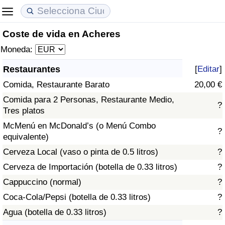
Coste de vida en Acheres
Coste de vida
Precios de las propiedades
Calidad de Vida
Moneda:
Índice de Costo de Vida (Actual)
Índice de Precios de Inmuebles (Actual)
Índice de Calidad de Vida
Restaurantes
[
Editar
]
Comida, Restaurante Barato
20,00 €
Índice de Costo de Vida
Índice de Precios de Inmuebles
Índice de Calidad de Vida (Actual)
Comida para 2 Personas, Restaurante Medio,
?
Tres platos
Índice de costo de vida por país
Índice de Precios de Inmuebles por País
Índice de calidad de vida por país
McMenú en McDonald’s (o Menú Combo
?
equivalente)
en aqaba
Delincuencia
Cerveza Local (vaso o pinta de 0.5 litros)
?
Calificación del Índice de Criminalidad
Cerveza de Importación (botella de 0.33 litros)
?
(Actual)
Cappuccino (normal)
?
Coca-Cola/Pepsi (botella de 0.33 litros)
?
Índice de Criminalidad
Agua (botella de 0.33 litros)
?