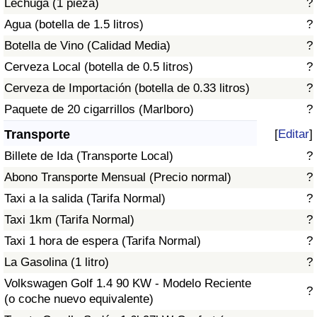
Lechuga (1 pieza)
?
Tráfico
Agua (botella de 1.5 litros)
?
Botella de Vino (Calidad Media)
?
Índice de Tráfico
Cerveza Local (botella de 0.5 litros)
?
Índice de Tráfico (Actual)
Cerveza de Importación (botella de 0.33 litros)
?
Paquete de 20 cigarrillos (Marlboro)
?
Índice de Tráfico por País
Transporte
[
Editar
]
Billete de Ida (Transporte Local)
?
Abono Transporte Mensual (Precio normal)
?
Taxi a la salida (Tarifa Normal)
?
Taxi 1km (Tarifa Normal)
?
Taxi 1 hora de espera (Tarifa Normal)
?
La Gasolina (1 litro)
?
Volkswagen Golf 1.4 90 KW - Modelo Reciente
?
(o coche nuevo equivalente)