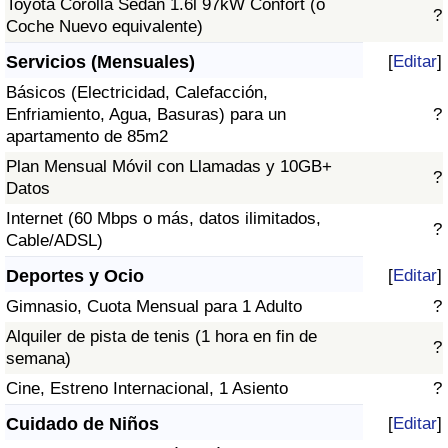
Toyota Corolla Sedán 1.6l 97kW Confort (o
?
Coche Nuevo equivalente)
Servicios (Mensuales)
[
Editar
]
Básicos (Electricidad, Calefacción,
Enfriamiento, Agua, Basuras) para un
?
apartamento de 85m2
Plan Mensual Móvil con Llamadas y 10GB+
?
Datos
Internet (60 Mbps o más, datos ilimitados,
?
Cable/ADSL)
Deportes y Ocio
[
Editar
]
Gimnasio, Cuota Mensual para 1 Adulto
?
Alquiler de pista de tenis (1 hora en fin de
?
semana)
Cine, Estreno Internacional, 1 Asiento
?
Cuidado de Niños
[
Editar
]