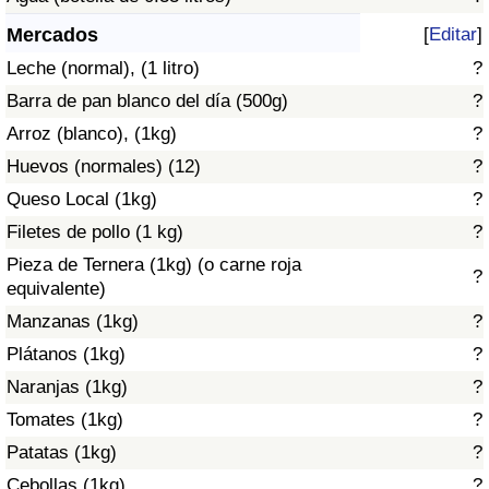
Índice de criminalidad por país
Mercados
[
Editar
]
Sanidad
Leche (normal), (1 litro)
?
Barra de pan blanco del día (500g)
?
Índice de Sanidad (Actual)
Arroz (blanco), (1kg)
?
Huevos (normales) (12)
?
Índice de Sanidad
Queso Local (1kg)
?
Índice de Sanidad por País
Filetes de pollo (1 kg)
?
Pieza de Ternera (1kg) (o carne roja
?
Contaminación
equivalente)
Manzanas (1kg)
?
Índice de Contaminación (Actual)
Plátanos (1kg)
?
Naranjas (1kg)
?
Índice de contaminación
Tomates (1kg)
?
Patatas (1kg)
?
Índice de Contaminación por País
Cebollas (1kg)
?