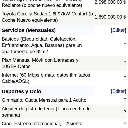
2.098.000,00 ₺
Reciente (o coche nuevo equivalente)
Toyota Corolla Sedán 1.6l 97kW Confort (o
1.890.000,00 ₺
Coche Nuevo equivalente)
Servicios (Mensuales)
[
Editar
]
Básicos (Electricidad, Calefacción,
Enfriamiento, Agua, Basuras) para un
?
apartamento de 85m2
Plan Mensual Móvil con Llamadas y
?
10GB+ Datos
Internet (60 Mbps o más, datos ilimitados,
?
Cable/ADSL)
Deportes y Ocio
[
Editar
]
Gimnasio, Cuota Mensual para 1 Adulto
?
Alquiler de pista de tenis (1 hora en fin de
?
semana)
Cine, Estreno Internacional, 1 Asiento
?