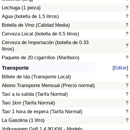
Tráfico
Lechuga (1 pieza)
?
Agua (botella de 1.5 litros)
?
Índice de Tráfico
Botella de Vino (Calidad Media)
?
Cerveza Local (botella de 0.5 litros)
?
Índice de Tráfico (Actual)
Cerveza de Importación (botella de 0.33
?
litros)
Índice de Tráfico por País
Paquete de 20 cigarrillos (Marlboro)
?
Transporte
[
Editar
]
Billete de Ida (Transporte Local)
?
Abono Transporte Mensual (Precio normal)
?
Taxi a la salida (Tarifa Normal)
?
Taxi 1km (Tarifa Normal)
?
Taxi 1 hora de espera (Tarifa Normal)
?
La Gasolina (1 litro)
?
Volkswagen Golf 1.4 90 KW - Modelo