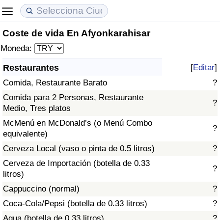
Coste de vida En Afyonkarahisar
Coste de vida
Precios de las propiedades
Calidad de Vida
Moneda:
Índice de Costo de Vida (Actual)
Índice de Precios de Inmuebles (Actual)
Índice de Calidad de Vida
Restaurantes
[
Editar
]
Comida, Restaurante Barato
?
Índice de Costo de Vida
Índice de Precios de Inmuebles
Índice de Calidad de Vida (Actual)
Comida para 2 Personas, Restaurante
?
Medio, Tres platos
Índice de costo de vida por país
Índice de Precios de Inmuebles por País
Índice de calidad de vida por país
McMenú en McDonald’s (o Menú Combo
?
equivalente)
en aqaba
Delincuencia
Cerveza Local (vaso o pinta de 0.5 litros)
?
Calificación del Índice de Criminalidad
Cerveza de Importación (botella de 0.33
?
(Actual)
litros)
Cappuccino (normal)
?
Índice de Criminalidad
Coca-Cola/Pepsi (botella de 0.33 litros)
?
Agua (botella de 0.33 litros)
?