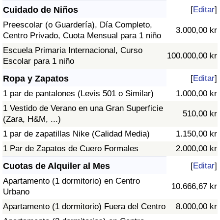
Cuidado de Niños
[
Editar
]
Preescolar (o Guardería), Día Completo,
3.000,00 kr
Centro Privado, Cuota Mensual para 1 niño
Escuela Primaria Internacional, Curso
100.000,00 kr
Escolar para 1 niño
Ropa y Zapatos
[
Editar
]
1 par de pantalones (Levis 501 o Similar)
1.000,00 kr
1 Vestido de Verano en una Gran Superficie
510,00 kr
(Zara, H&M, ...)
1 par de zapatillas Nike (Calidad Media)
1.150,00 kr
1 Par de Zapatos de Cuero Formales
2.000,00 kr
Cuotas de Alquiler al Mes
[
Editar
]
Apartamento (1 dormitorio) en Centro
10.666,67 kr
Urbano
Apartamento (1 dormitorio) Fuera del Centro
8.000,00 kr