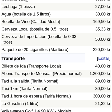
Tráfico
Lechuga (1 pieza)
27,00 kr
Agua (botella de 1.5 litros)
30,00 kr
Índice de Tráfico
Botella de Vino (Calidad Media)
169,50 kr
Cerveza Local (botella de 0.5 litros)
35,33 kr
Índice de Tráfico (Actual)
Cerveza de Importación (botella de 0.33
50,00 kr
litros)
Índice de Tráfico por País
Paquete de 20 cigarrillos (Marlboro)
220,00 kr
Transporte
[
Editar
]
Billete de Ida (Transporte Local)
40,00 kr
Abono Transporte Mensual (Precio normal)
1.200,00 kr
Taxi a la salida (Tarifa Normal)
89,00 kr
Taxi 1km (Tarifa Normal)
30,00 kr
Taxi 1 hora de espera (Tarifa Normal)
300,00 kr
La Gasolina (1 litro)
21,32 kr
Volkswagen Golf 1.4 90 KW - Modelo