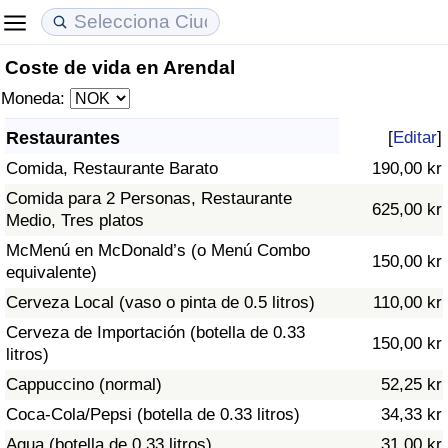
Coste de vida en Arendal
Coste de vida
Precios de las propiedades
Calidad de Vida
Moneda:
Índice de Costo de Vida (Actual)
Índice de Precios de Inmuebles (Actual)
Índice de Calidad de Vida
Restaurantes
[
Editar
]
Comida, Restaurante Barato
190,00 kr
Índice de Costo de Vida
Índice de Precios de Inmuebles
Índice de Calidad de Vida (Actual)
Comida para 2 Personas, Restaurante
625,00 kr
Medio, Tres platos
Índice de costo de vida por país
Índice de Precios de Inmuebles por País
Índice de calidad de vida por país
McMenú en McDonald’s (o Menú Combo
150,00 kr
equivalente)
en aqaba
Delincuencia
Cerveza Local (vaso o pinta de 0.5 litros)
110,00 kr
Calificación del Índice de Criminalidad
Cerveza de Importación (botella de 0.33
150,00 kr
(Actual)
litros)
Cappuccino (normal)
52,25 kr
Índice de Criminalidad
Coca-Cola/Pepsi (botella de 0.33 litros)
34,33 kr
Agua (botella de 0.33 litros)
31,00 kr