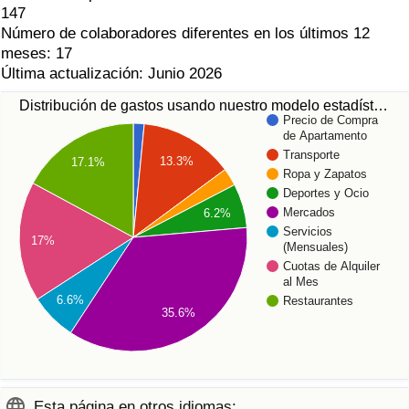
147
Número de colaboradores diferentes en los últimos 12
meses: 17
Última actualización: Junio 2026
Distribución de gastos usando nuestro modelo estadíst…
Precio de Compra
de Apartamento
Transporte
13.3%
17.1%
Ropa y Zapatos
Deportes y Ocio
Mercados
6.2%
Servicios
17%
(Mensuales)
Cuotas de Alquiler
al Mes
6.6%
Restaurantes
35.6%
Esta página en otros idiomas: