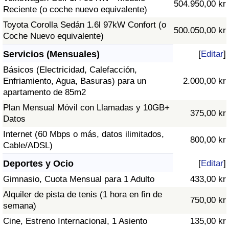
504.950,00 kr
Reciente (o coche nuevo equivalente)
Toyota Corolla Sedán 1.6l 97kW Confort (o
500.050,00 kr
Coche Nuevo equivalente)
Servicios (Mensuales)
[
Editar
]
Básicos (Electricidad, Calefacción,
Enfriamiento, Agua, Basuras) para un
2.000,00 kr
apartamento de 85m2
Plan Mensual Móvil con Llamadas y 10GB+
375,00 kr
Datos
Internet (60 Mbps o más, datos ilimitados,
800,00 kr
Cable/ADSL)
Deportes y Ocio
[
Editar
]
Gimnasio, Cuota Mensual para 1 Adulto
433,00 kr
Alquiler de pista de tenis (1 hora en fin de
750,00 kr
semana)
Cine, Estreno Internacional, 1 Asiento
135,00 kr