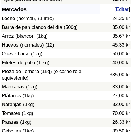
Índice de criminalidad por país
Mercados
[
Editar
]
Sanidad
Leche (normal), (1 litro)
24,25 kr
Barra de pan blanco del día (500g)
35,00 kr
Índice de Sanidad (Actual)
Arroz (blanco), (1kg)
35,67 kr
Huevos (normales) (12)
45,33 kr
Índice de Sanidad
Queso Local (1kg)
150,00 kr
Índice de Sanidad por País
Filetes de pollo (1 kg)
140,00 kr
Pieza de Ternera (1kg) (o carne roja
335,00 kr
Contaminación
equivalente)
Manzanas (1kg)
33,00 kr
Índice de Contaminación (Actual)
Plátanos (1kg)
27,00 kr
Naranjas (1kg)
32,00 kr
Índice de contaminación
Tomates (1kg)
70,00 kr
Patatas (1kg)
26,33 kr
Índice de Contaminación por País
Cebollas (1kg)
39,50 kr