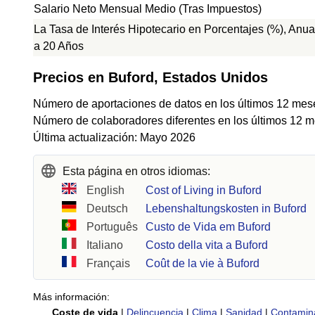
Salario Neto Mensual Medio (Tras Impuestos)
La Tasa de Interés Hipotecario en Porcentajes (%), Anual
a 20 Años
Precios en Buford, Estados Unidos
Número de aportaciones de datos en los últimos 12 mes
Número de colaboradores diferentes en los últimos 12 m
Última actualización: Mayo 2026
Esta página en otros idiomas:
English
Cost of Living in Buford
Deutsch
Lebenshaltungskosten in Buford
Português
Custo de Vida em Buford
Italiano
Costo della vita a Buford
Français
Coût de la vie à Buford
Más información:
Coste de vida
|
Delincuencia
|
Clima
|
Sanidad
|
Contamin