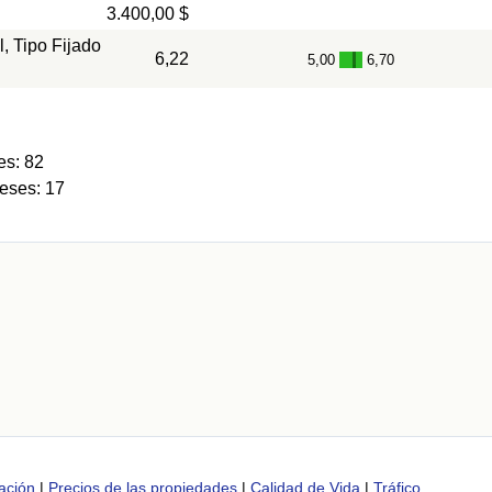
3.400,00 $
, Tipo Fijado
6,22
5,00
6,70
-
es: 82
eses: 17
ación
|
Precios de las propiedades
|
Calidad de Vida
|
Tráfico