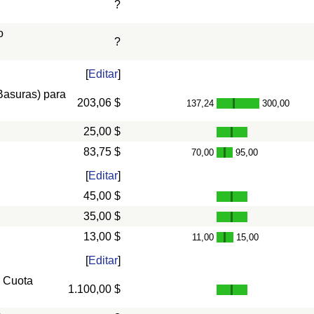
?
o
?
[
Editar
]
 Basuras) para
203,06 $
137,24
300,00
-
25,00 $
83,75 $
70,00
95,00
-
[
Editar
]
45,00 $
35,00 $
13,00 $
11,00
15,00
-
[
Editar
]
, Cuota
1.100,00 $