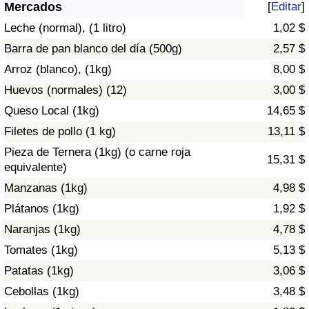
Índice de criminalidad por país
Mercados
[
Editar
]
Leche (normal), (1 litro)
1,02 $
Sanidad
Barra de pan blanco del día (500g)
2,57 $
Arroz (blanco), (1kg)
8,00 $
Índice de Sanidad (Actual)
Huevos (normales) (12)
3,00 $
Queso Local (1kg)
14,65 $
Índice de Sanidad
Filetes de pollo (1 kg)
13,11 $
Índice de Sanidad por País
Pieza de Ternera (1kg) (o carne roja
15,31 $
equivalente)
Contaminación
Manzanas (1kg)
4,98 $
Plátanos (1kg)
1,92 $
Índice de Contaminación (Actual)
Naranjas (1kg)
4,78 $
Tomates (1kg)
5,13 $
Índice de contaminación
Patatas (1kg)
3,06 $
Índice de Contaminación por País
Cebollas (1kg)
3,48 $