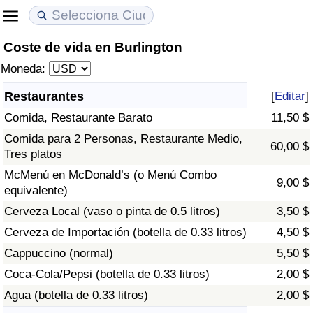
Coste de vida en Burlington
Coste de vida
Precios de las propiedades
Calidad de Vida
Moneda:
Índice de Costo de Vida (Actual)
Índice de Precios de Inmuebles (Actual)
Índice de Calidad de Vida
Restaurantes
[
Editar
]
Comida, Restaurante Barato
11,50 $
Índice de Costo de Vida
Índice de Precios de Inmuebles
Índice de Calidad de Vida (Actual)
Comida para 2 Personas, Restaurante Medio,
60,00 $
Tres platos
Índice de costo de vida por país
Índice de Precios de Inmuebles por País
Índice de calidad de vida por país
McMenú en McDonald’s (o Menú Combo
9,00 $
equivalente)
en aqaba
Delincuencia
Cerveza Local (vaso o pinta de 0.5 litros)
3,50 $
Calificación del Índice de Criminalidad
Cerveza de Importación (botella de 0.33 litros)
4,50 $
(Actual)
Cappuccino (normal)
5,50 $
Coca-Cola/Pepsi (botella de 0.33 litros)
2,00 $
Índice de Criminalidad
Agua (botella de 0.33 litros)
2,00 $