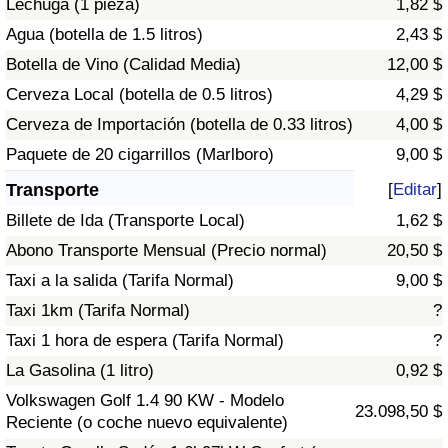
Lechuga (1 pieza)
1,82 $
Tráfico
Agua (botella de 1.5 litros)
2,43 $
Botella de Vino (Calidad Media)
12,00 $
Índice de Tráfico
Cerveza Local (botella de 0.5 litros)
4,29 $
Índice de Tráfico (Actual)
Cerveza de Importación (botella de 0.33 litros)
4,00 $
Paquete de 20 cigarrillos (Marlboro)
9,00 $
Índice de Tráfico por País
Transporte
[
Editar
]
Billete de Ida (Transporte Local)
1,62 $
Abono Transporte Mensual (Precio normal)
20,50 $
Taxi a la salida (Tarifa Normal)
9,00 $
Taxi 1km (Tarifa Normal)
?
Taxi 1 hora de espera (Tarifa Normal)
?
La Gasolina (1 litro)
0,92 $
Volkswagen Golf 1.4 90 KW - Modelo
23.098,50 $
Reciente (o coche nuevo equivalente)