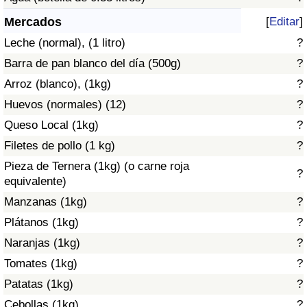
Índice de criminalidad por país
Mercados
[
Editar
]
Sanidad
Leche (normal), (1 litro)
?
Barra de pan blanco del día (500g)
?
Índice de Sanidad (Actual)
Arroz (blanco), (1kg)
?
Huevos (normales) (12)
?
Índice de Sanidad
Queso Local (1kg)
?
Índice de Sanidad por País
Filetes de pollo (1 kg)
?
Pieza de Ternera (1kg) (o carne roja
?
Contaminación
equivalente)
Manzanas (1kg)
?
Índice de Contaminación (Actual)
Plátanos (1kg)
?
Naranjas (1kg)
?
Índice de contaminación
Tomates (1kg)
?
Patatas (1kg)
?
Índice de Contaminación por País
Cebollas (1kg)
?