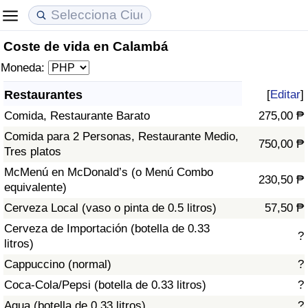
Coste de vida en Calambá
Coste de vida
Precios de las propiedades
Calidad de Vida
Moneda:
Índice de Costo de Vida (Actual)
Índice de Precios de Inmuebles (Actual)
Índice de Calidad de Vida
Restaurantes
[
Editar
]
Comida, Restaurante Barato
275,00 ₱
Índice de Costo de Vida
Índice de Precios de Inmuebles
Índice de Calidad de Vida (Actual)
Comida para 2 Personas, Restaurante Medio,
750,00 ₱
Tres platos
Índice de costo de vida por país
Índice de Precios de Inmuebles por País
Índice de calidad de vida por país
McMenú en McDonald’s (o Menú Combo
230,50 ₱
equivalente)
en aqaba
Delincuencia
Cerveza Local (vaso o pinta de 0.5 litros)
57,50 ₱
Calificación del Índice de Criminalidad
Cerveza de Importación (botella de 0.33
?
(Actual)
litros)
Cappuccino (normal)
?
Índice de Criminalidad
Coca-Cola/Pepsi (botella de 0.33 litros)
?
Agua (botella de 0.33 litros)
?