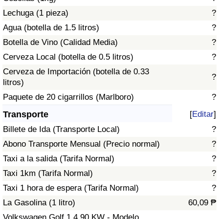
Tráfico
Lechuga (1 pieza)
?
Agua (botella de 1.5 litros)
?
Índice de Tráfico
Botella de Vino (Calidad Media)
?
Cerveza Local (botella de 0.5 litros)
?
Índice de Tráfico (Actual)
Cerveza de Importación (botella de 0.33
?
litros)
Índice de Tráfico por País
Paquete de 20 cigarrillos (Marlboro)
?
Transporte
[
Editar
]
Billete de Ida (Transporte Local)
?
Abono Transporte Mensual (Precio normal)
?
Taxi a la salida (Tarifa Normal)
?
Taxi 1km (Tarifa Normal)
?
Taxi 1 hora de espera (Tarifa Normal)
?
La Gasolina (1 litro)
60,09 ₱
Volkswagen Golf 1.4 90 KW - Modelo