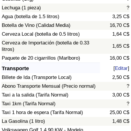
Tráfico
Lechuga (1 pieza)
?
Agua (botella de 1.5 litros)
3,25 C$
Índice de Tráfico
Botella de Vino (Calidad Media)
16,70 C$
Cerveza Local (botella de 0.5 litros)
1,64 C$
Índice de Tráfico (Actual)
Cerveza de Importación (botella de 0.33
1,65 C$
litros)
Índice de Tráfico por País
Paquete de 20 cigarrillos (Marlboro)
16,00 C$
Transporte
[
Editar
]
Billete de Ida (Transporte Local)
2,50 C$
Abono Transporte Mensual (Precio normal)
?
Taxi a la salida (Tarifa Normal)
3,00 C$
Taxi 1km (Tarifa Normal)
?
Taxi 1 hora de espera (Tarifa Normal)
25,00 C$
La Gasolina (1 litro)
1,48 C$
Volkswagen Golf 1.4 90 KW - Modelo