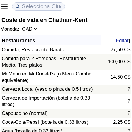
Coste de vida en Chatham-Kent
Coste de vida
Precios de las propiedades
Calidad de Vida
Moneda:
Índice de Costo de Vida (Actual)
Índice de Precios de Inmuebles (Actual)
Índice de Calidad de Vida
Restaurantes
[
Editar
]
Comida, Restaurante Barato
27,50 C$
Índice de Costo de Vida
Índice de Precios de Inmuebles
Índice de Calidad de Vida (Actual)
Comida para 2 Personas, Restaurante
100,00 C$
Medio, Tres platos
Índice de costo de vida por país
Índice de Precios de Inmuebles por País
Índice de calidad de vida por país
McMenú en McDonald’s (o Menú Combo
14,50 C$
equivalente)
en aqaba
Delincuencia
Cerveza Local (vaso o pinta de 0.5 litros)
?
Calificación del Índice de Criminalidad
Cerveza de Importación (botella de 0.33
?
(Actual)
litros)
Cappuccino (normal)
?
Índice de Criminalidad
Coca-Cola/Pepsi (botella de 0.33 litros)
2,25 C$
Agua (botella de 0.33 litros)
?