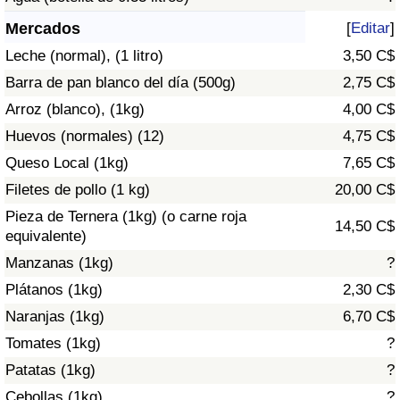
Índice de criminalidad por país
Mercados
[
Editar
]
Sanidad
Leche (normal), (1 litro)
3,50 C$
Barra de pan blanco del día (500g)
2,75 C$
Índice de Sanidad (Actual)
Arroz (blanco), (1kg)
4,00 C$
Huevos (normales) (12)
4,75 C$
Índice de Sanidad
Queso Local (1kg)
7,65 C$
Índice de Sanidad por País
Filetes de pollo (1 kg)
20,00 C$
Pieza de Ternera (1kg) (o carne roja
14,50 C$
Contaminación
equivalente)
Manzanas (1kg)
?
Índice de Contaminación (Actual)
Plátanos (1kg)
2,30 C$
Naranjas (1kg)
6,70 C$
Índice de contaminación
Tomates (1kg)
?
Patatas (1kg)
?
Índice de Contaminación por País
Cebollas (1kg)
?