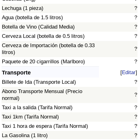
Tráfico
Lechuga (1 pieza)
?
Agua (botella de 1.5 litros)
?
Índice de Tráfico
Botella de Vino (Calidad Media)
?
Cerveza Local (botella de 0.5 litros)
?
Índice de Tráfico (Actual)
Cerveza de Importación (botella de 0.33
?
litros)
Índice de Tráfico por País
Paquete de 20 cigarrillos (Marlboro)
?
Transporte
[
Editar
]
Billete de Ida (Transporte Local)
?
Abono Transporte Mensual (Precio
?
normal)
Taxi a la salida (Tarifa Normal)
?
Taxi 1km (Tarifa Normal)
?
Taxi 1 hora de espera (Tarifa Normal)
?
La Gasolina (1 litro)
?