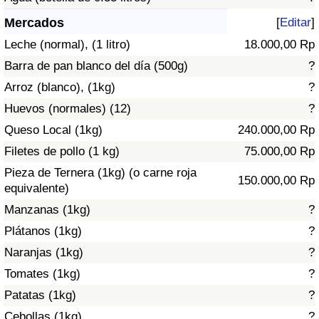
Índice de criminalidad por país
Mercados
[
Editar
]
Sanidad
Leche (normal), (1 litro)
18.000,00 Rp
Barra de pan blanco del día (500g)
?
Índice de Sanidad (Actual)
Arroz (blanco), (1kg)
?
Huevos (normales) (12)
?
Índice de Sanidad
Queso Local (1kg)
240.000,00 Rp
Índice de Sanidad por País
Filetes de pollo (1 kg)
75.000,00 Rp
Pieza de Ternera (1kg) (o carne roja
150.000,00 Rp
Contaminación
equivalente)
Manzanas (1kg)
?
Índice de Contaminación (Actual)
Plátanos (1kg)
?
Naranjas (1kg)
?
Índice de contaminación
Tomates (1kg)
?
Patatas (1kg)
?
Índice de Contaminación por País
Cebollas (1kg)
?