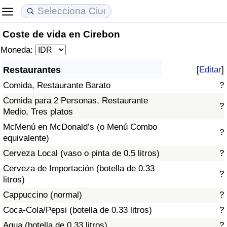
Coste de vida en Cirebon
Coste de vida
Precios de las propiedades
Calidad de Vida
Moneda:
Índice de Costo de Vida (Actual)
Índice de Precios de Inmuebles (Actual)
Índice de Calidad de Vida
Restaurantes
[
Editar
]
Comida, Restaurante Barato
?
Índice de Costo de Vida
Índice de Precios de Inmuebles
Índice de Calidad de Vida (Actual)
Comida para 2 Personas, Restaurante
?
Medio, Tres platos
Índice de costo de vida por país
Índice de Precios de Inmuebles por País
Índice de calidad de vida por país
McMenú en McDonald’s (o Menú Combo
?
equivalente)
en aqaba
Delincuencia
Cerveza Local (vaso o pinta de 0.5 litros)
?
Calificación del Índice de Criminalidad
Cerveza de Importación (botella de 0.33
?
(Actual)
litros)
Cappuccino (normal)
?
Índice de Criminalidad
Coca-Cola/Pepsi (botella de 0.33 litros)
?
Agua (botella de 0.33 litros)
?