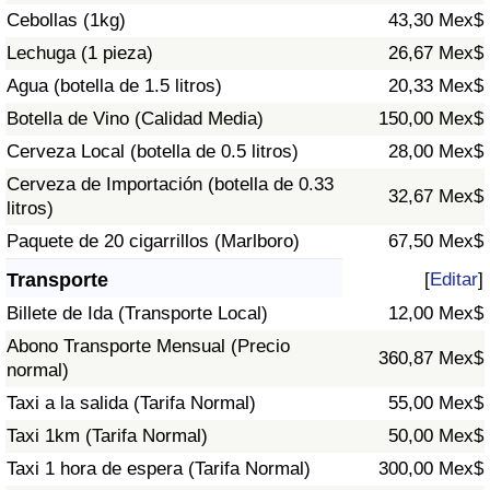
Cebollas (1kg)
43,30 Mex$
Tráfico
Lechuga (1 pieza)
26,67 Mex$
Índice de Tráfico
Agua (botella de 1.5 litros)
20,33 Mex$
Botella de Vino (Calidad Media)
150,00 Mex$
Índice de Tráfico (Actual)
Cerveza Local (botella de 0.5 litros)
28,00 Mex$
Cerveza de Importación (botella de 0.33
Índice de Tráfico por País
32,67 Mex$
litros)
Paquete de 20 cigarrillos (Marlboro)
67,50 Mex$
Transporte
[
Editar
]
Billete de Ida (Transporte Local)
12,00 Mex$
Abono Transporte Mensual (Precio
360,87 Mex$
normal)
Taxi a la salida (Tarifa Normal)
55,00 Mex$
Taxi 1km (Tarifa Normal)
50,00 Mex$
Taxi 1 hora de espera (Tarifa Normal)
300,00 Mex$