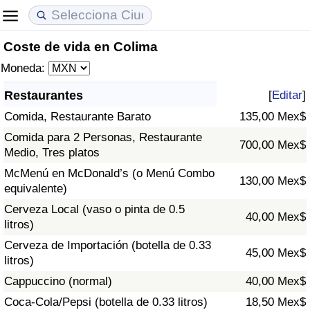
Coste de vida en Colima
Coste de vida
Precios de las propiedades
Calidad de Vida
Moneda:
Índice de Costo de Vida (Actual)
Índice de Precios de Inmuebles (Actual)
Índice de Calidad de Vida
Restaurantes
[
Editar
]
Comida, Restaurante Barato
135,00 Mex$
Índice de Costo de Vida
Índice de Precios de Inmuebles
Índice de Calidad de Vida (Actual)
Comida para 2 Personas, Restaurante
700,00 Mex$
Medio, Tres platos
Índice de costo de vida por país
Índice de Precios de Inmuebles por País
Índice de calidad de vida por país
McMenú en McDonald’s (o Menú Combo
130,00 Mex$
equivalente)
en aqaba
Delincuencia
Cerveza Local (vaso o pinta de 0.5
40,00 Mex$
litros)
Calificación del Índice de Criminalidad
(Actual)
Cerveza de Importación (botella de 0.33
45,00 Mex$
litros)
Índice de Criminalidad
Cappuccino (normal)
40,00 Mex$
Coca-Cola/Pepsi (botella de 0.33 litros)
18,50 Mex$