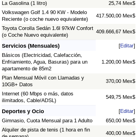
La Gasolina (1 litro)
25,74 Mex$
Volkswagen Golf 1.4 90 KW - Modelo
417.500,00 Mex$
Reciente (o coche nuevo equivalente)
Toyota Corolla Sedán 1.6l 97kW Confort
409.666,67 Mex$
(o Coche Nuevo equivalente)
Servicios (Mensuales)
[
Editar
]
Básicos (Electricidad, Calefacción,
Enfriamiento, Agua, Basuras) para un
1.200,00 Mex$
apartamento de 85m2
Plan Mensual Móvil con Llamadas y
370,00 Mex$
10GB+ Datos
Internet (60 Mbps o más, datos
549,75 Mex$
ilimitados, Cable/ADSL)
Deportes y Ocio
[
Editar
]
Gimnasio, Cuota Mensual para 1 Adulto
650,00 Mex$
Alquiler de pista de tenis (1 hora en fin
400,00 Mex$
de semana)