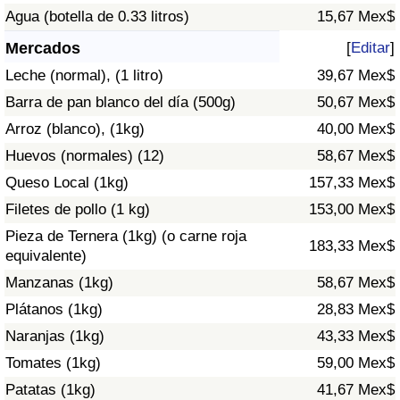
Índice de criminalidad por país
Agua (botella de 0.33 litros)
15,67 Mex$
Mercados
[
Editar
]
Sanidad
Leche (normal), (1 litro)
39,67 Mex$
Índice de Sanidad (Actual)
Barra de pan blanco del día (500g)
50,67 Mex$
Arroz (blanco), (1kg)
40,00 Mex$
Índice de Sanidad
Huevos (normales) (12)
58,67 Mex$
Queso Local (1kg)
157,33 Mex$
Índice de Sanidad por País
Filetes de pollo (1 kg)
153,00 Mex$
Contaminación
Pieza de Ternera (1kg) (o carne roja
183,33 Mex$
equivalente)
Índice de Contaminación (Actual)
Manzanas (1kg)
58,67 Mex$
Plátanos (1kg)
28,83 Mex$
Índice de contaminación
Naranjas (1kg)
43,33 Mex$
Tomates (1kg)
59,00 Mex$
Índice de Contaminación por País
Patatas (1kg)
41,67 Mex$