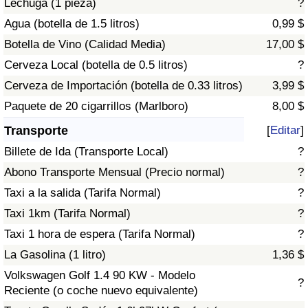
Lechuga (1 pieza)
?
Tráfico
Agua (botella de 1.5 litros)
0,99 $
Botella de Vino (Calidad Media)
17,00 $
Índice de Tráfico
Cerveza Local (botella de 0.5 litros)
?
Índice de Tráfico (Actual)
Cerveza de Importación (botella de 0.33 litros)
3,99 $
Paquete de 20 cigarrillos (Marlboro)
8,00 $
Índice de Tráfico por País
Transporte
[
Editar
]
Billete de Ida (Transporte Local)
?
Abono Transporte Mensual (Precio normal)
?
Taxi a la salida (Tarifa Normal)
?
Taxi 1km (Tarifa Normal)
?
Taxi 1 hora de espera (Tarifa Normal)
?
La Gasolina (1 litro)
1,36 $
Volkswagen Golf 1.4 90 KW - Modelo
?
Reciente (o coche nuevo equivalente)