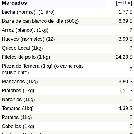
Índice de criminalidad por país
Mercados
[
Editar
]
Leche (normal), (1 litro)
1,77 $
Sanidad
Barra de pan blanco del día (500g)
6,39 $
Arroz (blanco), (1kg)
?
Índice de Sanidad (Actual)
Huevos (normales) (12)
3,99 $
Queso Local (1kg)
?
Índice de Sanidad
Filetes de pollo (1 kg)
24,23 $
Índice de Sanidad por País
Pieza de Ternera (1kg) (o carne roja
?
equivalente)
Contaminación
Manzanas (1kg)
8,80 $
Plátanos (1kg)
5,51 $
Índice de Contaminación (Actual)
Naranjas (1kg)
?
Tomates (1kg)
4,39 $
Índice de contaminación
Patatas (1kg)
?
Índice de Contaminación por País
Cebollas (1kg)
?