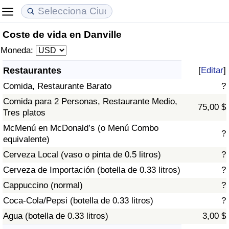
Coste de vida en Danville
Coste de vida
Precios de las propiedades
Calidad de Vida
Moneda:
Índice de Costo de Vida (Actual)
Índice de Precios de Inmuebles (Actual)
Índice de Calidad de Vida
Restaurantes
[
Editar
]
Comida, Restaurante Barato
?
Índice de Costo de Vida
Índice de Precios de Inmuebles
Índice de Calidad de Vida (Actual)
Comida para 2 Personas, Restaurante Medio,
75,00 $
Tres platos
Índice de costo de vida por país
Índice de Precios de Inmuebles por País
Índice de calidad de vida por país
McMenú en McDonald’s (o Menú Combo
?
equivalente)
en aqaba
Delincuencia
Cerveza Local (vaso o pinta de 0.5 litros)
?
Calificación del Índice de Criminalidad
Cerveza de Importación (botella de 0.33 litros)
?
(Actual)
Cappuccino (normal)
?
Coca-Cola/Pepsi (botella de 0.33 litros)
?
Índice de Criminalidad
Agua (botella de 0.33 litros)
3,00 $