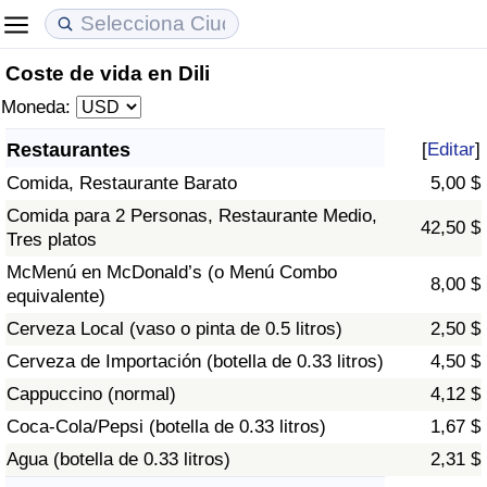
Coste de vida en Dili
Coste de vida
Precios de las propiedades
Calidad de Vida
Moneda:
Índice de Costo de Vida (Actual)
Índice de Precios de Inmuebles (Actual)
Índice de Calidad de Vida
Restaurantes
[
Editar
]
Comida, Restaurante Barato
5,00 $
Índice de Costo de Vida
Índice de Precios de Inmuebles
Índice de Calidad de Vida (Actual)
Comida para 2 Personas, Restaurante Medio,
42,50 $
Tres platos
Índice de costo de vida por país
Índice de Precios de Inmuebles por País
Índice de calidad de vida por país
McMenú en McDonald’s (o Menú Combo
8,00 $
equivalente)
en aqaba
Delincuencia
Cerveza Local (vaso o pinta de 0.5 litros)
2,50 $
Calificación del Índice de Criminalidad
Cerveza de Importación (botella de 0.33 litros)
4,50 $
(Actual)
Cappuccino (normal)
4,12 $
Coca-Cola/Pepsi (botella de 0.33 litros)
1,67 $
Índice de Criminalidad
Agua (botella de 0.33 litros)
2,31 $