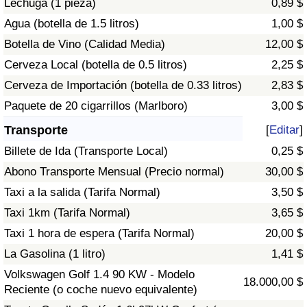
Lechuga (1 pieza)
0,89 $
Tráfico
Agua (botella de 1.5 litros)
1,00 $
Botella de Vino (Calidad Media)
12,00 $
Índice de Tráfico
Cerveza Local (botella de 0.5 litros)
2,25 $
Índice de Tráfico (Actual)
Cerveza de Importación (botella de 0.33 litros)
2,83 $
Paquete de 20 cigarrillos (Marlboro)
3,00 $
Índice de Tráfico por País
Transporte
[
Editar
]
Billete de Ida (Transporte Local)
0,25 $
Abono Transporte Mensual (Precio normal)
30,00 $
Taxi a la salida (Tarifa Normal)
3,50 $
Taxi 1km (Tarifa Normal)
3,65 $
Taxi 1 hora de espera (Tarifa Normal)
20,00 $
La Gasolina (1 litro)
1,41 $
Volkswagen Golf 1.4 90 KW - Modelo
18.000,00 $
Reciente (o coche nuevo equivalente)