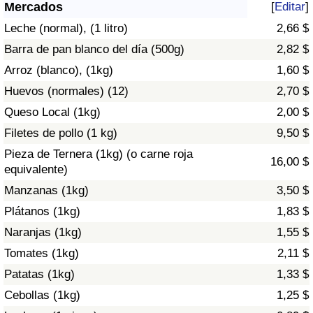
Índice de criminalidad por país
Mercados
[
Editar
]
Leche (normal), (1 litro)
2,66 $
Sanidad
Barra de pan blanco del día (500g)
2,82 $
Arroz (blanco), (1kg)
1,60 $
Índice de Sanidad (Actual)
Huevos (normales) (12)
2,70 $
Queso Local (1kg)
2,00 $
Índice de Sanidad
Filetes de pollo (1 kg)
9,50 $
Índice de Sanidad por País
Pieza de Ternera (1kg) (o carne roja
16,00 $
equivalente)
Contaminación
Manzanas (1kg)
3,50 $
Plátanos (1kg)
1,83 $
Índice de Contaminación (Actual)
Naranjas (1kg)
1,55 $
Tomates (1kg)
2,11 $
Índice de contaminación
Patatas (1kg)
1,33 $
Índice de Contaminación por País
Cebollas (1kg)
1,25 $