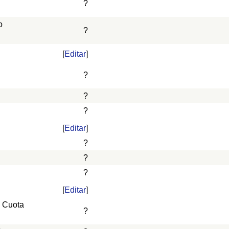
?
o
?
[
Editar
]
?
?
?
[
Editar
]
?
?
?
[
Editar
]
, Cuota
?