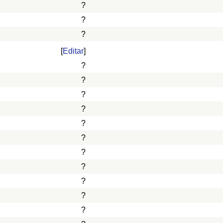
?
?
?
[
Editar
]
?
?
?
?
?
?
?
?
?
?
?