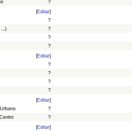
ño
?
[
Editar
]
?
...)
?
?
?
[
Editar
]
?
?
?
?
[
Editar
]
 Urbano
?
 Centro
?
[
Editar
]