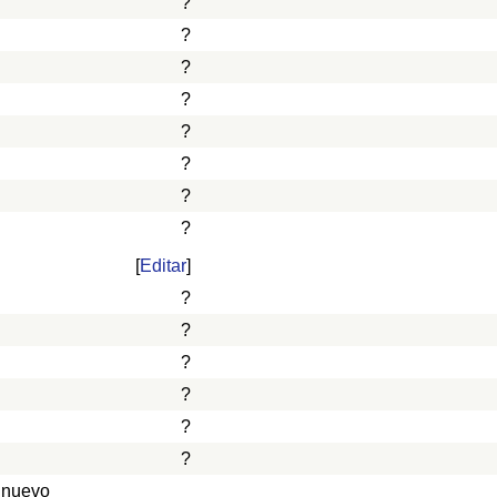
?
?
?
?
?
?
?
?
[
Editar
]
?
?
?
?
?
?
 nuevo