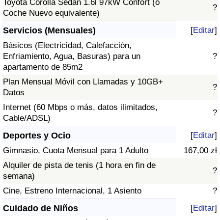
Toyota Corolla Sedán 1.6l 97kW Confort (o
?
Coche Nuevo equivalente)
Servicios (Mensuales)
[
Editar
]
Básicos (Electricidad, Calefacción,
Enfriamiento, Agua, Basuras) para un
?
apartamento de 85m2
Plan Mensual Móvil con Llamadas y 10GB+
?
Datos
Internet (60 Mbps o más, datos ilimitados,
?
Cable/ADSL)
Deportes y Ocio
[
Editar
]
Gimnasio, Cuota Mensual para 1 Adulto
167,00 zł
Alquiler de pista de tenis (1 hora en fin de
?
semana)
Cine, Estreno Internacional, 1 Asiento
?
Cuidado de Niños
[
Editar
]