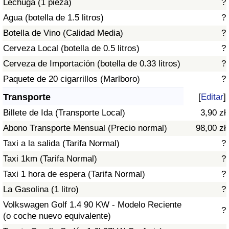
Lechuga (1 pieza)
?
Tráfico
Agua (botella de 1.5 litros)
?
Botella de Vino (Calidad Media)
?
Índice de Tráfico
Cerveza Local (botella de 0.5 litros)
?
Índice de Tráfico (Actual)
Cerveza de Importación (botella de 0.33 litros)
?
Paquete de 20 cigarrillos (Marlboro)
?
Índice de Tráfico por País
Transporte
[
Editar
]
Billete de Ida (Transporte Local)
3,90 zł
Abono Transporte Mensual (Precio normal)
98,00 zł
Taxi a la salida (Tarifa Normal)
?
Taxi 1km (Tarifa Normal)
?
Taxi 1 hora de espera (Tarifa Normal)
?
La Gasolina (1 litro)
?
Volkswagen Golf 1.4 90 KW - Modelo Reciente
?
(o coche nuevo equivalente)