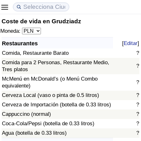
Coste de vida en Grudziadz
Coste de vida
Precios de las propiedades
Calidad de Vida
Moneda:
Índice de Costo de Vida (Actual)
Índice de Precios de Inmuebles (Actual)
Índice de Calidad de Vida
Restaurantes
[
Editar
]
Comida, Restaurante Barato
?
Índice de Costo de Vida
Índice de Precios de Inmuebles
Índice de Calidad de Vida (Actual)
Comida para 2 Personas, Restaurante Medio,
?
Tres platos
Índice de costo de vida por país
Índice de Precios de Inmuebles por País
Índice de calidad de vida por país
McMenú en McDonald’s (o Menú Combo
?
equivalente)
en aqaba
Delincuencia
Cerveza Local (vaso o pinta de 0.5 litros)
?
Calificación del Índice de Criminalidad
Cerveza de Importación (botella de 0.33 litros)
?
(Actual)
Cappuccino (normal)
?
Coca-Cola/Pepsi (botella de 0.33 litros)
?
Índice de Criminalidad
Agua (botella de 0.33 litros)
?