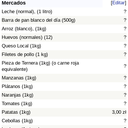
Índice de criminalidad por país
Mercados
[
Editar
]
Leche (normal), (1 litro)
?
Sanidad
Barra de pan blanco del día (500g)
?
Arroz (blanco), (1kg)
?
Índice de Sanidad (Actual)
Huevos (normales) (12)
?
Queso Local (1kg)
?
Índice de Sanidad
Filetes de pollo (1 kg)
?
Índice de Sanidad por País
Pieza de Ternera (1kg) (o carne roja
?
equivalente)
Contaminación
Manzanas (1kg)
?
Plátanos (1kg)
?
Índice de Contaminación (Actual)
Naranjas (1kg)
?
Tomates (1kg)
?
Índice de contaminación
Patatas (1kg)
3,00 zł
Índice de Contaminación por País
Cebollas (1kg)
?