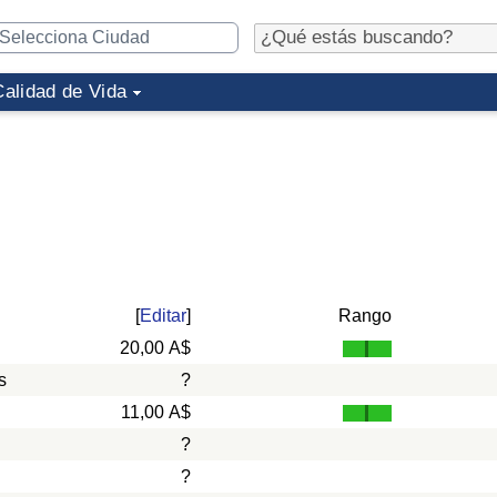
Calidad de Vida
[
Editar
]
Rango
20,00 A$
s
?
11,00 A$
?
?