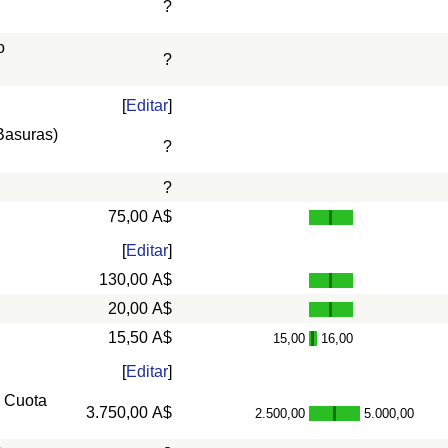
?
o
?
[
Editar
]
 Basuras)
?
?
75,00 A$
[
Editar
]
130,00 A$
20,00 A$
15,50 A$
15,00
16,00
-
[
Editar
]
, Cuota
3.750,00 A$
2.500,00
5.000,00
-