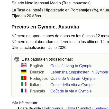
Salario Neto Mensual Medio (Tras Impuestos)
La Tasa de Interés Hipotecario en Porcentajes (%), Anua
Fijado a 20 Años
Precios en Gympie, Australia
Número de aportaciones de datos en los últimos 12 mes
Número de colaboradores diferentes en los últimos 12 m
Última actualización: Julio 2026
Esta página en otros idiomas:
English
Cost of Living in Gympie
Deutsch
Lebenshaltungskosten in Gympie
Português
Custo de Vida em Gympie
Italiano
Costo della vita a Gympie
Français
Coût de la vie à Gympie
Más información:
Coste de vida
|
Delincuencia
|
Clima
|
Sanidad
|
Contamin