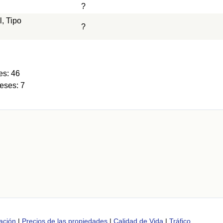
?
l, Tipo
?
es: 46
eses: 7
ación
|
Precios de las propiedades
|
Calidad de Vida
|
Tráfico