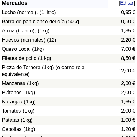
Índice de criminalidad por país
Mercados
[
Editar
]
Leche (normal), (1 litro)
0,95 €
Sanidad
Barra de pan blanco del día (500g)
0,50 €
Arroz (blanco), (1kg)
1,35 €
Índice de Sanidad (Actual)
Huevos (normales) (12)
2,20 €
Queso Local (1kg)
7,00 €
Índice de Sanidad
Filetes de pollo (1 kg)
8,50 €
Índice de Sanidad por País
Pieza de Ternera (1kg) (o carne roja
12,00 €
equivalente)
Contaminación
Manzanas (1kg)
2,30 €
Plátanos (1kg)
2,00 €
Índice de Contaminación (Actual)
Naranjas (1kg)
1,65 €
Tomates (1kg)
2,00 €
Índice de contaminación
Patatas (1kg)
1,00 €
Índice de Contaminación por País
Cebollas (1kg)
1,20 €