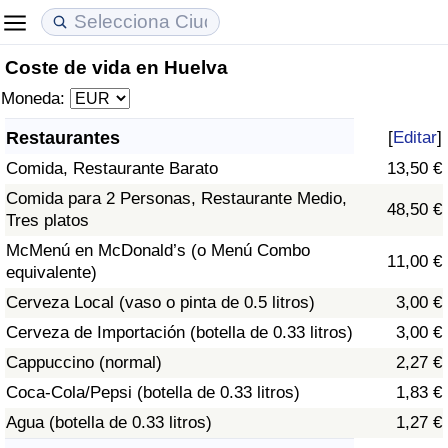
Coste de vida en Huelva
Coste de vida
Precios de las propiedades
Calidad de Vida
Moneda:
Índice de Costo de Vida (Actual)
Índice de Precios de Inmuebles (Actual)
Índice de Calidad de Vida
Restaurantes
[
Editar
]
Comida, Restaurante Barato
13,50 €
Índice de Costo de Vida
Índice de Precios de Inmuebles
Índice de Calidad de Vida (Actual)
Comida para 2 Personas, Restaurante Medio,
48,50 €
Tres platos
Índice de costo de vida por país
Índice de Precios de Inmuebles por País
Índice de calidad de vida por país
McMenú en McDonald’s (o Menú Combo
11,00 €
equivalente)
en aqaba
Delincuencia
Cerveza Local (vaso o pinta de 0.5 litros)
3,00 €
Calificación del Índice de Criminalidad
Cerveza de Importación (botella de 0.33 litros)
3,00 €
(Actual)
Cappuccino (normal)
2,27 €
Coca-Cola/Pepsi (botella de 0.33 litros)
1,83 €
Índice de Criminalidad
Agua (botella de 0.33 litros)
1,27 €