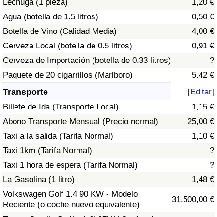
Lechuga (1 pieza)
1,20 €
Tráfico
Agua (botella de 1.5 litros)
0,50 €
Botella de Vino (Calidad Media)
4,00 €
Índice de Tráfico
Cerveza Local (botella de 0.5 litros)
0,91 €
Índice de Tráfico (Actual)
Cerveza de Importación (botella de 0.33 litros)
?
Paquete de 20 cigarrillos (Marlboro)
5,42 €
Índice de Tráfico por País
Transporte
[
Editar
]
Billete de Ida (Transporte Local)
1,15 €
Abono Transporte Mensual (Precio normal)
25,00 €
Taxi a la salida (Tarifa Normal)
1,10 €
Taxi 1km (Tarifa Normal)
?
Taxi 1 hora de espera (Tarifa Normal)
?
La Gasolina (1 litro)
1,48 €
Volkswagen Golf 1.4 90 KW - Modelo
31.500,00 €
Reciente (o coche nuevo equivalente)