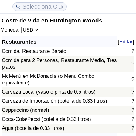
Coste de vida en Huntington Woods
Coste de vida
Precios de las propiedades
Calidad de Vida
Moneda:
Índice de Costo de Vida (Actual)
Índice de Precios de Inmuebles (Actual)
Índice de Calidad de Vida
Restaurantes
[
Editar
]
Comida, Restaurante Barato
?
Índice de Costo de Vida
Índice de Precios de Inmuebles
Índice de Calidad de Vida (Actual)
Comida para 2 Personas, Restaurante Medio, Tres
?
platos
Índice de costo de vida por país
Índice de Precios de Inmuebles por País
Índice de calidad de vida por país
McMenú en McDonald’s (o Menú Combo
?
equivalente)
en aqaba
Delincuencia
Cerveza Local (vaso o pinta de 0.5 litros)
?
Calificación del Índice de Criminalidad
Cerveza de Importación (botella de 0.33 litros)
?
(Actual)
Cappuccino (normal)
?
Coca-Cola/Pepsi (botella de 0.33 litros)
?
Índice de Criminalidad
Agua (botella de 0.33 litros)
?