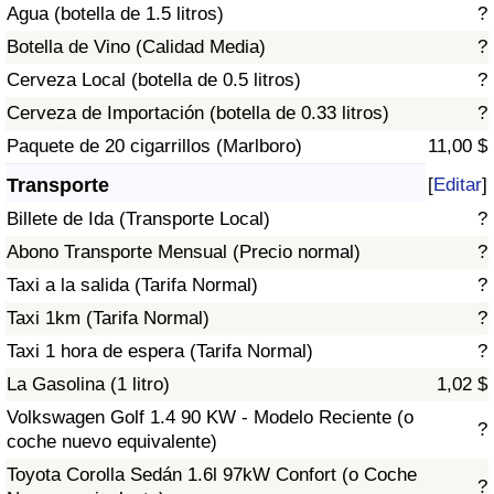
Agua (botella de 1.5 litros)
?
Tráfico
Botella de Vino (Calidad Media)
?
Índice de Tráfico
Cerveza Local (botella de 0.5 litros)
?
Cerveza de Importación (botella de 0.33 litros)
?
Índice de Tráfico (Actual)
Paquete de 20 cigarrillos (Marlboro)
11,00 $
Transporte
[
Editar
]
Índice de Tráfico por País
Billete de Ida (Transporte Local)
?
Abono Transporte Mensual (Precio normal)
?
Taxi a la salida (Tarifa Normal)
?
Taxi 1km (Tarifa Normal)
?
Taxi 1 hora de espera (Tarifa Normal)
?
La Gasolina (1 litro)
1,02 $
Volkswagen Golf 1.4 90 KW - Modelo Reciente (o
?
coche nuevo equivalente)
Toyota Corolla Sedán 1.6l 97kW Confort (o Coche
?