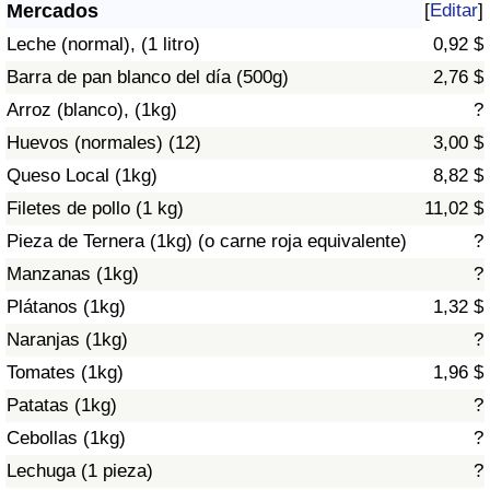
Índice de criminalidad por país
Mercados
[
Editar
]
Leche (normal), (1 litro)
0,92 $
Sanidad
Barra de pan blanco del día (500g)
2,76 $
Arroz (blanco), (1kg)
?
Índice de Sanidad (Actual)
Huevos (normales) (12)
3,00 $
Queso Local (1kg)
8,82 $
Índice de Sanidad
Filetes de pollo (1 kg)
11,02 $
Índice de Sanidad por País
Pieza de Ternera (1kg) (o carne roja equivalente)
?
Manzanas (1kg)
?
Contaminación
Plátanos (1kg)
1,32 $
Naranjas (1kg)
?
Índice de Contaminación (Actual)
Tomates (1kg)
1,96 $
Índice de contaminación
Patatas (1kg)
?
Cebollas (1kg)
?
Índice de Contaminación por País
Lechuga (1 pieza)
?