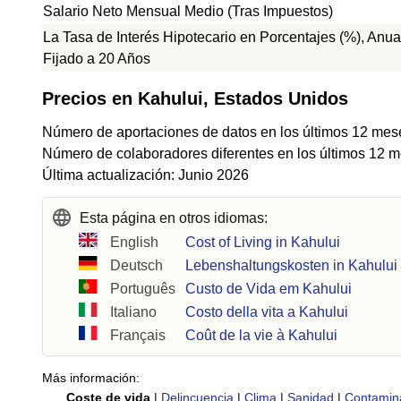
Salario Neto Mensual Medio (Tras Impuestos)
La Tasa de Interés Hipotecario en Porcentajes (%), Anua
Fijado a 20 Años
Precios en Kahului, Estados Unidos
Número de aportaciones de datos en los últimos 12 mes
Número de colaboradores diferentes en los últimos 12 m
Última actualización: Junio 2026
Esta página en otros idiomas:
English
Cost of Living in Kahului
Deutsch
Lebenshaltungskosten in Kahului
Português
Custo de Vida em Kahului
Italiano
Costo della vita a Kahului
Français
Coût de la vie à Kahului
Más información:
Coste de vida
|
Delincuencia
|
Clima
|
Sanidad
|
Contamin