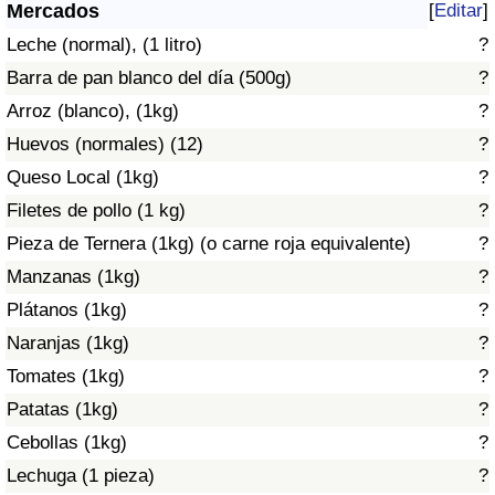
Índice de criminalidad por país
Mercados
[
Editar
]
Leche (normal), (1 litro)
?
Sanidad
Barra de pan blanco del día (500g)
?
Arroz (blanco), (1kg)
?
Índice de Sanidad (Actual)
Huevos (normales) (12)
?
Queso Local (1kg)
?
Índice de Sanidad
Filetes de pollo (1 kg)
?
Índice de Sanidad por País
Pieza de Ternera (1kg) (o carne roja equivalente)
?
Manzanas (1kg)
?
Contaminación
Plátanos (1kg)
?
Naranjas (1kg)
?
Índice de Contaminación (Actual)
Tomates (1kg)
?
Índice de contaminación
Patatas (1kg)
?
Cebollas (1kg)
?
Índice de Contaminación por País
Lechuga (1 pieza)
?