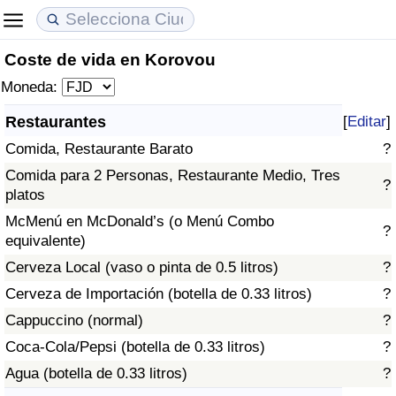
Coste de vida en Korovou
Coste de vida
Precios de las propiedades
Calidad de Vida
Moneda:
Índice de Costo de Vida (Actual)
Índice de Precios de Inmuebles (Actual)
Índice de Calidad de Vida
Restaurantes
[
Editar
]
Comida, Restaurante Barato
?
Índice de Costo de Vida
Índice de Precios de Inmuebles
Índice de Calidad de Vida (Actual)
Comida para 2 Personas, Restaurante Medio, Tres
?
platos
Índice de costo de vida por país
Índice de Precios de Inmuebles por País
Índice de calidad de vida por país
McMenú en McDonald’s (o Menú Combo
?
equivalente)
en aqaba
Delincuencia
Cerveza Local (vaso o pinta de 0.5 litros)
?
Calificación del Índice de Criminalidad
Cerveza de Importación (botella de 0.33 litros)
?
(Actual)
Cappuccino (normal)
?
Coca-Cola/Pepsi (botella de 0.33 litros)
?
Índice de Criminalidad
Agua (botella de 0.33 litros)
?