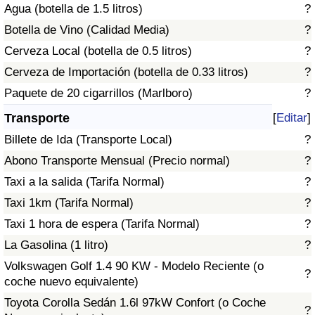
Agua (botella de 1.5 litros)
?
Tráfico
Botella de Vino (Calidad Media)
?
Índice de Tráfico
Cerveza Local (botella de 0.5 litros)
?
Cerveza de Importación (botella de 0.33 litros)
?
Índice de Tráfico (Actual)
Paquete de 20 cigarrillos (Marlboro)
?
Transporte
[
Editar
]
Índice de Tráfico por País
Billete de Ida (Transporte Local)
?
Abono Transporte Mensual (Precio normal)
?
Taxi a la salida (Tarifa Normal)
?
Taxi 1km (Tarifa Normal)
?
Taxi 1 hora de espera (Tarifa Normal)
?
La Gasolina (1 litro)
?
Volkswagen Golf 1.4 90 KW - Modelo Reciente (o
?
coche nuevo equivalente)
Toyota Corolla Sedán 1.6l 97kW Confort (o Coche
?