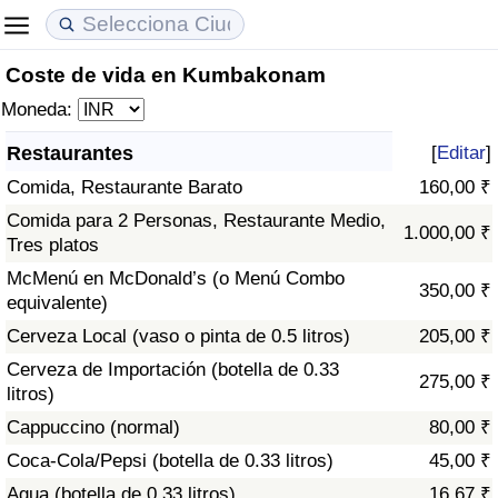
Coste de vida en Kumbakonam
Coste de vida
Precios de las propiedades
Calidad de Vida
Moneda:
Índice de Costo de Vida (Actual)
Índice de Precios de Inmuebles (Actual)
Índice de Calidad de Vida
Restaurantes
[
Editar
]
Comida, Restaurante Barato
160,00 ₹
Índice de Costo de Vida
Índice de Precios de Inmuebles
Índice de Calidad de Vida (Actual)
Comida para 2 Personas, Restaurante Medio,
1.000,00 ₹
Tres platos
Índice de costo de vida por país
Índice de Precios de Inmuebles por País
Índice de calidad de vida por país
McMenú en McDonald’s (o Menú Combo
350,00 ₹
equivalente)
en aqaba
Delincuencia
Cerveza Local (vaso o pinta de 0.5 litros)
205,00 ₹
Calificación del Índice de Criminalidad
Cerveza de Importación (botella de 0.33
275,00 ₹
(Actual)
litros)
Cappuccino (normal)
80,00 ₹
Índice de Criminalidad
Coca-Cola/Pepsi (botella de 0.33 litros)
45,00 ₹
Agua (botella de 0.33 litros)
16,67 ₹