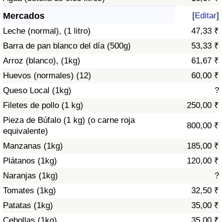
Índice de criminalidad por país
Mercados
[
Editar
]
Sanidad
Leche (normal), (1 litro)
47,33 ₹
Barra de pan blanco del día (500g)
53,33 ₹
Índice de Sanidad (Actual)
Arroz (blanco), (1kg)
61,67 ₹
Huevos (normales) (12)
60,00 ₹
Índice de Sanidad
Queso Local (1kg)
?
Índice de Sanidad por País
Filetes de pollo (1 kg)
250,00 ₹
Pieza de Búfalo (1 kg) (o carne roja
800,00 ₹
Contaminación
equivalente)
Manzanas (1kg)
185,00 ₹
Índice de Contaminación (Actual)
Plátanos (1kg)
120,00 ₹
Naranjas (1kg)
?
Índice de contaminación
Tomates (1kg)
32,50 ₹
Patatas (1kg)
35,00 ₹
Índice de Contaminación por País
Cebollas (1kg)
35,00 ₹