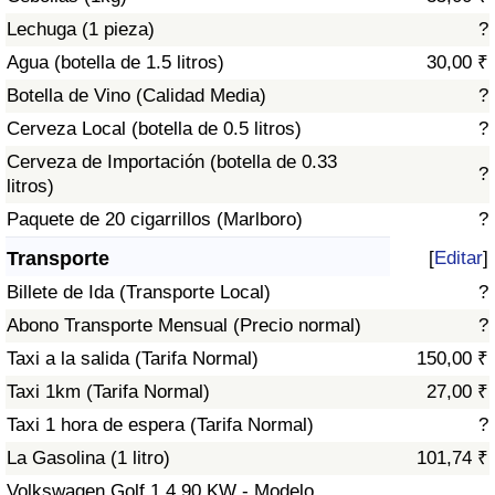
Tráfico
Lechuga (1 pieza)
?
Agua (botella de 1.5 litros)
30,00 ₹
Índice de Tráfico
Botella de Vino (Calidad Media)
?
Cerveza Local (botella de 0.5 litros)
?
Índice de Tráfico (Actual)
Cerveza de Importación (botella de 0.33
?
litros)
Índice de Tráfico por País
Paquete de 20 cigarrillos (Marlboro)
?
Transporte
[
Editar
]
Billete de Ida (Transporte Local)
?
Abono Transporte Mensual (Precio normal)
?
Taxi a la salida (Tarifa Normal)
150,00 ₹
Taxi 1km (Tarifa Normal)
27,00 ₹
Taxi 1 hora de espera (Tarifa Normal)
?
La Gasolina (1 litro)
101,74 ₹
Volkswagen Golf 1.4 90 KW - Modelo