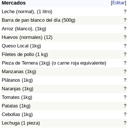
Índice de criminalidad por país
Mercados
[
Editar
]
Leche (normal), (1 litro)
?
Sanidad
Barra de pan blanco del día (500g)
?
Arroz (blanco), (1kg)
?
Índice de Sanidad (Actual)
Huevos (normales) (12)
?
Queso Local (1kg)
?
Índice de Sanidad
Filetes de pollo (1 kg)
?
Índice de Sanidad por País
Pieza de Ternera (1kg) (o carne roja equivalente)
?
Manzanas (1kg)
?
Contaminación
Plátanos (1kg)
?
Naranjas (1kg)
?
Índice de Contaminación (Actual)
Tomates (1kg)
?
Índice de contaminación
Patatas (1kg)
?
Cebollas (1kg)
?
Índice de Contaminación por País
Lechuga (1 pieza)
?