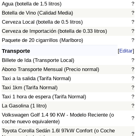
Agua (botella de 1.5 litros)
?
Tráfico
Botella de Vino (Calidad Media)
?
Índice de Tráfico
Cerveza Local (botella de 0.5 litros)
?
Cerveza de Importación (botella de 0.33 litros)
?
Índice de Tráfico (Actual)
Paquete de 20 cigarrillos (Marlboro)
?
Transporte
[
Editar
]
Índice de Tráfico por País
Billete de Ida (Transporte Local)
?
Abono Transporte Mensual (Precio normal)
?
Taxi a la salida (Tarifa Normal)
?
Taxi 1km (Tarifa Normal)
?
Taxi 1 hora de espera (Tarifa Normal)
?
La Gasolina (1 litro)
?
Volkswagen Golf 1.4 90 KW - Modelo Reciente (o
?
coche nuevo equivalente)
Toyota Corolla Sedán 1.6l 97kW Confort (o Coche
?