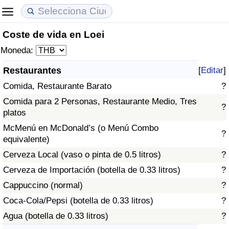
Coste de vida en Loei
Coste de vida
Precios de las propiedades
Calidad de Vida
Moneda:
Índice de Costo de Vida (Actual)
Índice de Precios de Inmuebles (Actual)
Índice de Calidad de Vida
Restaurantes
[
Editar
]
Comida, Restaurante Barato
?
Índice de Costo de Vida
Índice de Precios de Inmuebles
Índice de Calidad de Vida (Actual)
Comida para 2 Personas, Restaurante Medio, Tres
?
platos
Índice de costo de vida por país
Índice de Precios de Inmuebles por País
Índice de calidad de vida por país
McMenú en McDonald’s (o Menú Combo
?
equivalente)
en aqaba
Delincuencia
Cerveza Local (vaso o pinta de 0.5 litros)
?
Calificación del Índice de Criminalidad
Cerveza de Importación (botella de 0.33 litros)
?
(Actual)
Cappuccino (normal)
?
Coca-Cola/Pepsi (botella de 0.33 litros)
?
Índice de Criminalidad
Agua (botella de 0.33 litros)
?