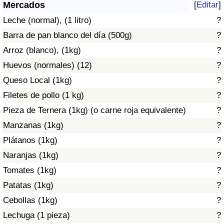
Índice de criminalidad por país
Mercados
[
Editar
]
Leche (normal), (1 litro)
?
Sanidad
Barra de pan blanco del día (500g)
?
Arroz (blanco), (1kg)
?
Índice de Sanidad (Actual)
Huevos (normales) (12)
?
Queso Local (1kg)
?
Índice de Sanidad
Filetes de pollo (1 kg)
?
Índice de Sanidad por País
Pieza de Ternera (1kg) (o carne roja equivalente)
?
Manzanas (1kg)
?
Contaminación
Plátanos (1kg)
?
Naranjas (1kg)
?
Índice de Contaminación (Actual)
Tomates (1kg)
?
Índice de contaminación
Patatas (1kg)
?
Cebollas (1kg)
?
Índice de Contaminación por País
Lechuga (1 pieza)
?