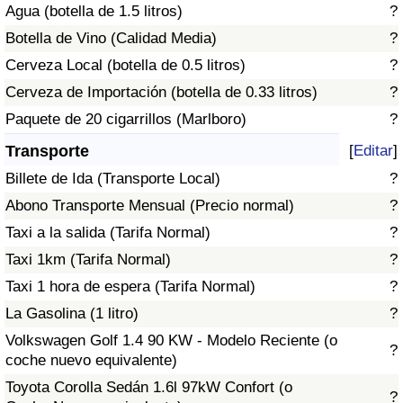
Agua (botella de 1.5 litros)
?
Tráfico
Botella de Vino (Calidad Media)
?
Índice de Tráfico
Cerveza Local (botella de 0.5 litros)
?
Cerveza de Importación (botella de 0.33 litros)
?
Índice de Tráfico (Actual)
Paquete de 20 cigarrillos (Marlboro)
?
Transporte
[
Editar
]
Índice de Tráfico por País
Billete de Ida (Transporte Local)
?
Abono Transporte Mensual (Precio normal)
?
Taxi a la salida (Tarifa Normal)
?
Taxi 1km (Tarifa Normal)
?
Taxi 1 hora de espera (Tarifa Normal)
?
La Gasolina (1 litro)
?
Volkswagen Golf 1.4 90 KW - Modelo Reciente (o
?
coche nuevo equivalente)
Toyota Corolla Sedán 1.6l 97kW Confort (o
?