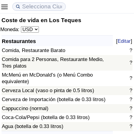
Coste de vida en Los Teques
Coste de vida
Precios de las propiedades
Calidad de Vida
Moneda:
Índice de Costo de Vida (Actual)
Índice de Precios de Inmuebles (Actual)
Índice de Calidad de Vida
Restaurantes
[
Editar
]
Comida, Restaurante Barato
?
Índice de Costo de Vida
Índice de Precios de Inmuebles
Índice de Calidad de Vida (Actual)
Comida para 2 Personas, Restaurante Medio,
?
Tres platos
Índice de costo de vida por país
Índice de Precios de Inmuebles por País
Índice de calidad de vida por país
McMenú en McDonald’s (o Menú Combo
?
equivalente)
en aqaba
Delincuencia
Cerveza Local (vaso o pinta de 0.5 litros)
?
Calificación del Índice de Criminalidad
Cerveza de Importación (botella de 0.33 litros)
?
(Actual)
Cappuccino (normal)
?
Coca-Cola/Pepsi (botella de 0.33 litros)
?
Índice de Criminalidad
Agua (botella de 0.33 litros)
?