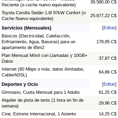
39.580,00 C$
Reciente (o coche nuevo equivalente)
Toyota Corolla Sedán 1.6l 97kW Confort (o
25.877,22 C$
Coche Nuevo equivalente)
Servicios (Mensuales)
[
Editar
]
Básicos (Electricidad, Calefacción,
Enfriamiento, Agua, Basuras) para un
178,85 C$
apartamento de 85m2
Plan Mensual Móvil con Llamadas y 10GB+
37,87 C$
Datos
Internet (60 Mbps o más, datos ilimitados,
64,86 C$
Cable/ADSL)
Deportes y Ocio
[
Editar
]
Gimnasio, Cuota Mensual para 1 Adulto
61,25 C$
Alquiler de pista de tenis (1 hora en fin de
29,96 C$
semana)
Cine, Estreno Internacional, 1 Asiento
14,25 C$