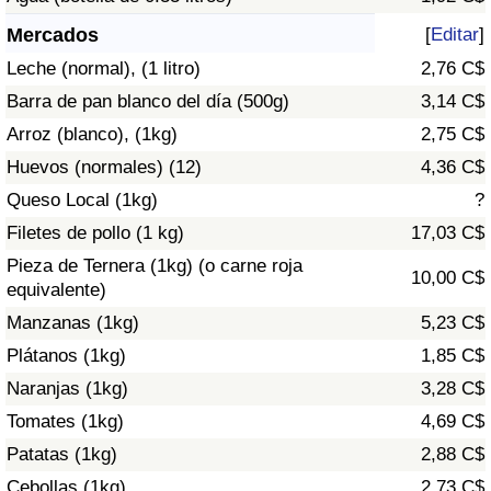
Índice de criminalidad por país
Mercados
[
Editar
]
Sanidad
Leche (normal), (1 litro)
2,76 C$
Barra de pan blanco del día (500g)
3,14 C$
Índice de Sanidad (Actual)
Arroz (blanco), (1kg)
2,75 C$
Huevos (normales) (12)
4,36 C$
Índice de Sanidad
Queso Local (1kg)
?
Índice de Sanidad por País
Filetes de pollo (1 kg)
17,03 C$
Pieza de Ternera (1kg) (o carne roja
10,00 C$
Contaminación
equivalente)
Manzanas (1kg)
5,23 C$
Índice de Contaminación (Actual)
Plátanos (1kg)
1,85 C$
Naranjas (1kg)
3,28 C$
Índice de contaminación
Tomates (1kg)
4,69 C$
Patatas (1kg)
2,88 C$
Índice de Contaminación por País
Cebollas (1kg)
2,73 C$