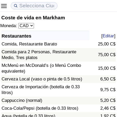
Coste de vida en Markham
Coste de vida
Precios de las propiedades
Calidad de Vida
Moneda:
Índice de Costo de Vida (Actual)
Índice de Precios de Inmuebles (Actual)
Índice de Calidad de Vida
Restaurantes
[
Editar
]
Comida, Restaurante Barato
25,00 C$
Índice de Costo de Vida
Índice de Precios de Inmuebles
Índice de Calidad de Vida (Actual)
Comida para 2 Personas, Restaurante
75,00 C$
Medio, Tres platos
Índice de costo de vida por país
Índice de Precios de Inmuebles por País
Índice de calidad de vida por país
McMenú en McDonald’s (o Menú Combo
15,00 C$
equivalente)
en aqaba
Delincuencia
Cerveza Local (vaso o pinta de 0.5 litros)
6,50 C$
Calificación del Índice de Criminalidad
Cerveza de Importación (botella de 0.33
9,75 C$
(Actual)
litros)
Cappuccino (normal)
5,20 C$
Índice de Criminalidad
Coca-Cola/Pepsi (botella de 0.33 litros)
2,46 C$
Agua (botella de 0.33 litros)
1,92 C$