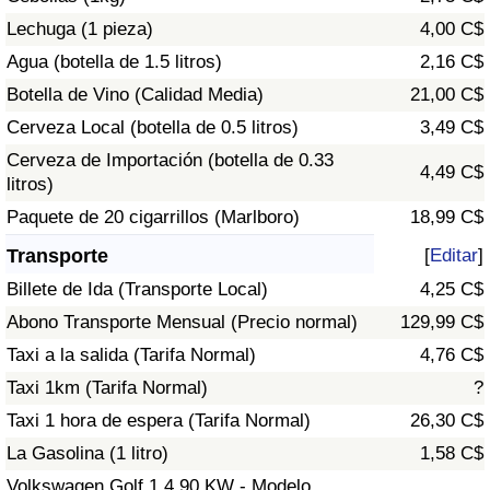
Tráfico
Lechuga (1 pieza)
4,00 C$
Agua (botella de 1.5 litros)
2,16 C$
Índice de Tráfico
Botella de Vino (Calidad Media)
21,00 C$
Cerveza Local (botella de 0.5 litros)
3,49 C$
Índice de Tráfico (Actual)
Cerveza de Importación (botella de 0.33
4,49 C$
litros)
Índice de Tráfico por País
Paquete de 20 cigarrillos (Marlboro)
18,99 C$
Transporte
[
Editar
]
Billete de Ida (Transporte Local)
4,25 C$
Abono Transporte Mensual (Precio normal)
129,99 C$
Taxi a la salida (Tarifa Normal)
4,76 C$
Taxi 1km (Tarifa Normal)
?
Taxi 1 hora de espera (Tarifa Normal)
26,30 C$
La Gasolina (1 litro)
1,58 C$
Volkswagen Golf 1.4 90 KW - Modelo