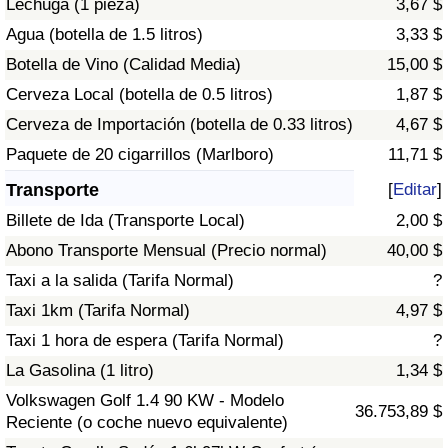
Lechuga (1 pieza)
3,67 $
Tráfico
Agua (botella de 1.5 litros)
3,33 $
Botella de Vino (Calidad Media)
15,00 $
Índice de Tráfico
Cerveza Local (botella de 0.5 litros)
1,87 $
Índice de Tráfico (Actual)
Cerveza de Importación (botella de 0.33 litros)
4,67 $
Paquete de 20 cigarrillos (Marlboro)
11,71 $
Índice de Tráfico por País
Transporte
[
Editar
]
Billete de Ida (Transporte Local)
2,00 $
Abono Transporte Mensual (Precio normal)
40,00 $
Taxi a la salida (Tarifa Normal)
?
Taxi 1km (Tarifa Normal)
4,97 $
Taxi 1 hora de espera (Tarifa Normal)
?
La Gasolina (1 litro)
1,34 $
Volkswagen Golf 1.4 90 KW - Modelo
36.753,89 $
Reciente (o coche nuevo equivalente)