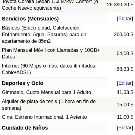
Toyota Corolla Sedán 1.6l 97kW Confort (o
26.390,20 $
Coche Nuevo equivalente)
Servicios (Mensuales)
[
Editar
]
Básicos (Electricidad, Calefacción,
Enfriamiento, Agua, Basuras) para un
260,00 $
apartamento de 85m2
Plan Mensual Móvil con Llamadas y 10GB+
64,00 $
Datos
Internet (60 Mbps o más, datos ilimitados,
68,33 $
Cable/ADSL)
Deportes y Ocio
[
Editar
]
Gimnasio, Cuota Mensual para 1 Adulto
41,33 $
Alquiler de pista de tenis (1 hora en fin de
15,00 $
semana)
Cine, Estreno Internacional, 1 Asiento
11,00 $
Cuidado de Niños
[
Editar
]