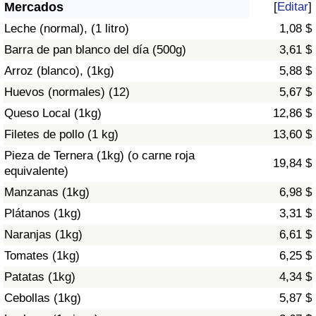
Índice de criminalidad por país
Mercados
[
Editar
]
Leche (normal), (1 litro)
1,08 $
Sanidad
Barra de pan blanco del día (500g)
3,61 $
Arroz (blanco), (1kg)
5,88 $
Índice de Sanidad (Actual)
Huevos (normales) (12)
5,67 $
Queso Local (1kg)
12,86 $
Índice de Sanidad
Filetes de pollo (1 kg)
13,60 $
Índice de Sanidad por País
Pieza de Ternera (1kg) (o carne roja
19,84 $
equivalente)
Contaminación
Manzanas (1kg)
6,98 $
Plátanos (1kg)
3,31 $
Índice de Contaminación (Actual)
Naranjas (1kg)
6,61 $
Tomates (1kg)
6,25 $
Índice de contaminación
Patatas (1kg)
4,34 $
Índice de Contaminación por País
Cebollas (1kg)
5,87 $