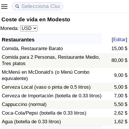
Coste de vida en Modesto
Coste de vida
Precios de las propiedades
Calidad de Vida
Moneda:
Índice de Costo de Vida (Actual)
Índice de Precios de Inmuebles (Actual)
Índice de Calidad de Vida
Restaurantes
[
Editar
]
Comida, Restaurante Barato
15,00 $
Índice de Costo de Vida
Índice de Precios de Inmuebles
Índice de Calidad de Vida (Actual)
Comida para 2 Personas, Restaurante Medio,
80,00 $
Tres platos
Índice de costo de vida por país
Índice de Precios de Inmuebles por País
Índice de calidad de vida por país
McMenú en McDonald’s (o Menú Combo
9,00 $
equivalente)
en aqaba
Delincuencia
Cerveza Local (vaso o pinta de 0.5 litros)
5,00 $
Calificación del Índice de Criminalidad
Cerveza de Importación (botella de 0.33 litros)
7,00 $
(Actual)
Cappuccino (normal)
5,50 $
Coca-Cola/Pepsi (botella de 0.33 litros)
2,62 $
Índice de Criminalidad
Agua (botella de 0.33 litros)
1,62 $