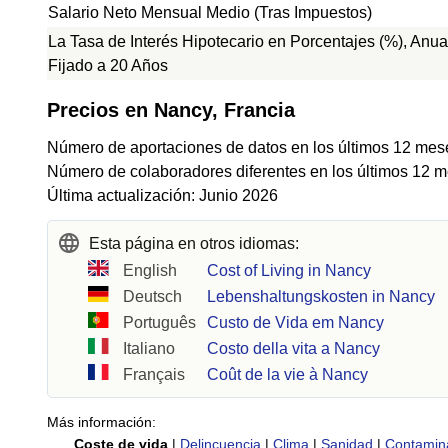
Salario Neto Mensual Medio (Tras Impuestos)
La Tasa de Interés Hipotecario en Porcentajes (%), Anua
Fijado a 20 Años
Precios en Nancy, Francia
Número de aportaciones de datos en los últimos 12 mes
Número de colaboradores diferentes en los últimos 12 m
Última actualización: Junio 2026
Esta página en otros idiomas:
English
Cost of Living in Nancy
Deutsch
Lebenshaltungskosten in Nancy
Português
Custo de Vida em Nancy
Italiano
Costo della vita a Nancy
Français
Coût de la vie à Nancy
Más información:
Coste de vida
|
Delincuencia
|
Clima
|
Sanidad
|
Contamin