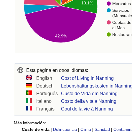
10.1%
Mercados
Servicios
(Mensuale
Cuotas de 
al Mes
Restauran
42.9%
Esta página en otros idiomas:
English
Cost of Living in Nanning
Deutsch
Lebenshaltungskosten in Nannin
Português
Custo de Vida em Nanning
Italiano
Costo della vita a Nanning
Français
Coût de la vie à Nanning
Más información:
Coste de vida
|
Delincuencia
|
Clima
|
Sanidad
|
Contamin