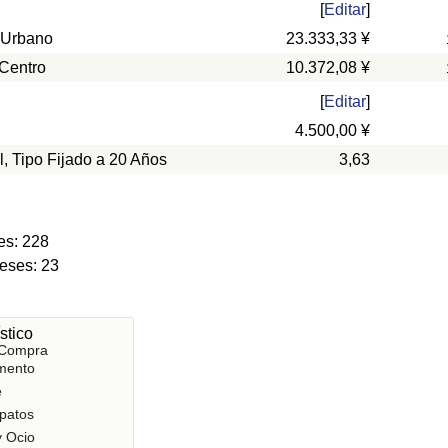
[
Editar
]
 Urbano
23.333,33 ¥
 Centro
10.372,08 ¥
[
Editar
]
4.500,00 ¥
l, Tipo Fijado a 20 Años
3,63
es: 228
eses: 23
stico
 Compra
mento
e
patos
y Ocio