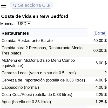
Coste de vida en New Bedford
Coste de vida
Precios de las propiedades
Calidad de Vida
Moneda:
Índice de Costo de Vida (Actual)
Índice de Precios de Inmuebles (Actual)
Índice de Calidad de Vida
Restaurantes
[
Editar
]
Comida, Restaurante Barato
40,00 $
Índice de Costo de Vida
Índice de Precios de Inmuebles
Índice de Calidad de Vida (Actual)
Comida para 2 Personas, Restaurante Medio,
60,00 $
Tres platos
Índice de costo de vida por país
Índice de Precios de Inmuebles por País
Índice de calidad de vida por país
McMenú en McDonald’s (o Menú Combo
6,00 $
equivalente)
en aqaba
Delincuencia
Cerveza Local (vaso o pinta de 0.5 litros)
?
Calificación del Índice de Criminalidad
Cerveza de Importación (botella de 0.33 litros)
4,00 $
(Actual)
Cappuccino (normal)
4,00 $
Coca-Cola/Pepsi (botella de 0.33 litros)
2,25 $
Índice de Criminalidad
Agua (botella de 0.33 litros)
1,25 $