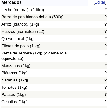
Índice de criminalidad por país
Mercados
[
Editar
]
Leche (normal), (1 litro)
?
Sanidad
Barra de pan blanco del día (500g)
?
Arroz (blanco), (1kg)
?
Índice de Sanidad (Actual)
Huevos (normales) (12)
?
Queso Local (1kg)
?
Índice de Sanidad
Filetes de pollo (1 kg)
?
Índice de Sanidad por País
Pieza de Ternera (1kg) (o carne roja
?
equivalente)
Contaminación
Manzanas (1kg)
?
Plátanos (1kg)
?
Índice de Contaminación (Actual)
Naranjas (1kg)
?
Tomates (1kg)
?
Índice de contaminación
Patatas (1kg)
?
Índice de Contaminación por País
Cebollas (1kg)
?