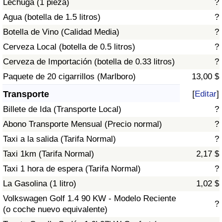
Lechuga (1 pieza)
?
Tráfico
Agua (botella de 1.5 litros)
?
Botella de Vino (Calidad Media)
?
Índice de Tráfico
Cerveza Local (botella de 0.5 litros)
?
Índice de Tráfico (Actual)
Cerveza de Importación (botella de 0.33 litros)
?
Paquete de 20 cigarrillos (Marlboro)
13,00 $
Índice de Tráfico por País
Transporte
[
Editar
]
Billete de Ida (Transporte Local)
?
Abono Transporte Mensual (Precio normal)
?
Taxi a la salida (Tarifa Normal)
?
Taxi 1km (Tarifa Normal)
2,17 $
Taxi 1 hora de espera (Tarifa Normal)
?
La Gasolina (1 litro)
1,02 $
Volkswagen Golf 1.4 90 KW - Modelo Reciente
?
(o coche nuevo equivalente)