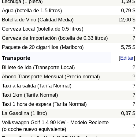
Lechuga (1 pieza)
1,59 $
Tráfico
Agua (botella de 1.5 litros)
0,79 $
Botella de Vino (Calidad Media)
12,00 $
Índice de Tráfico
Cerveza Local (botella de 0.5 litros)
?
Índice de Tráfico (Actual)
Cerveza de Importación (botella de 0.33 litros)
?
Paquete de 20 cigarrillos (Marlboro)
5,75 $
Índice de Tráfico por País
Transporte
[
Editar
]
Billete de Ida (Transporte Local)
?
Abono Transporte Mensual (Precio normal)
?
Taxi a la salida (Tarifa Normal)
?
Taxi 1km (Tarifa Normal)
?
Taxi 1 hora de espera (Tarifa Normal)
?
La Gasolina (1 litro)
0,87 $
Volkswagen Golf 1.4 90 KW - Modelo Reciente
?
(o coche nuevo equivalente)