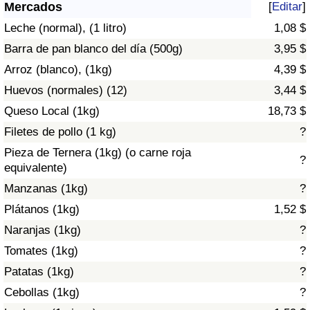
Índice de criminalidad por país
Mercados
[
Editar
]
Leche (normal), (1 litro)
1,08 $
Sanidad
Barra de pan blanco del día (500g)
3,95 $
Arroz (blanco), (1kg)
4,39 $
Índice de Sanidad (Actual)
Huevos (normales) (12)
3,44 $
Queso Local (1kg)
18,73 $
Índice de Sanidad
Filetes de pollo (1 kg)
?
Índice de Sanidad por País
Pieza de Ternera (1kg) (o carne roja
?
equivalente)
Contaminación
Manzanas (1kg)
?
Plátanos (1kg)
1,52 $
Índice de Contaminación (Actual)
Naranjas (1kg)
?
Tomates (1kg)
?
Índice de contaminación
Patatas (1kg)
?
Índice de Contaminación por País
Cebollas (1kg)
?