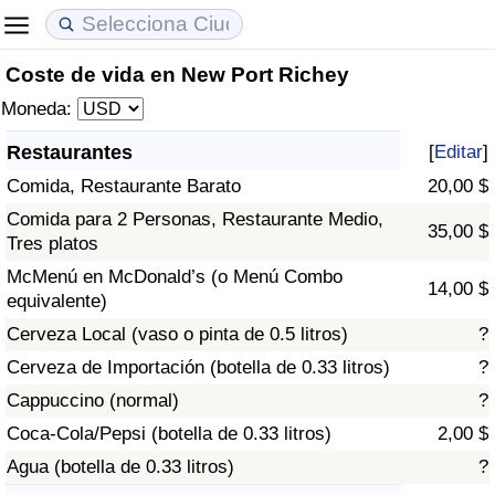
Coste de vida en New Port Richey
Coste de vida
Precios de las propiedades
Calidad de Vida
Moneda:
Índice de Costo de Vida (Actual)
Índice de Precios de Inmuebles (Actual)
Índice de Calidad de Vida
Restaurantes
[
Editar
]
Comida, Restaurante Barato
20,00 $
Índice de Costo de Vida
Índice de Precios de Inmuebles
Índice de Calidad de Vida (Actual)
Comida para 2 Personas, Restaurante Medio,
35,00 $
Tres platos
Índice de costo de vida por país
Índice de Precios de Inmuebles por País
Índice de calidad de vida por país
McMenú en McDonald’s (o Menú Combo
14,00 $
equivalente)
en aqaba
Delincuencia
Cerveza Local (vaso o pinta de 0.5 litros)
?
Calificación del Índice de Criminalidad
Cerveza de Importación (botella de 0.33 litros)
?
(Actual)
Cappuccino (normal)
?
Coca-Cola/Pepsi (botella de 0.33 litros)
2,00 $
Índice de Criminalidad
Agua (botella de 0.33 litros)
?