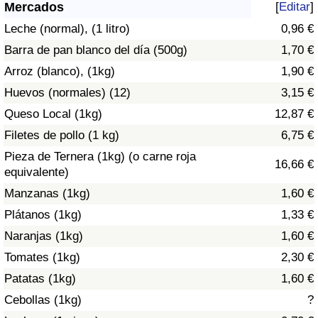
Índice de criminalidad por país
Mercados
[
Editar
]
Leche (normal), (1 litro)
0,96 €
Sanidad
Barra de pan blanco del día (500g)
1,70 €
Arroz (blanco), (1kg)
1,90 €
Índice de Sanidad (Actual)
Huevos (normales) (12)
3,15 €
Queso Local (1kg)
12,87 €
Índice de Sanidad
Filetes de pollo (1 kg)
6,75 €
Índice de Sanidad por País
Pieza de Ternera (1kg) (o carne roja
16,66 €
equivalente)
Contaminación
Manzanas (1kg)
1,60 €
Plátanos (1kg)
1,33 €
Índice de Contaminación (Actual)
Naranjas (1kg)
1,60 €
Tomates (1kg)
2,30 €
Índice de contaminación
Patatas (1kg)
1,60 €
Índice de Contaminación por País
Cebollas (1kg)
?