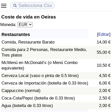
Coste de vida en Oeiras
Coste de vida
Precios de las propiedades
Calidad de Vida
Moneda:
Índice de Costo de Vida (Actual)
Índice de Precios de Inmuebles (Actual)
Índice de Calidad de Vida
Restaurantes
[
Editar
]
Comida, Restaurante Barato
14,00 €
Índice de Costo de Vida
Índice de Precios de Inmuebles
Índice de Calidad de Vida (Actual)
Comida para 2 Personas, Restaurante Medio,
55,00 €
Tres platos
Índice de costo de vida por país
Índice de Precios de Inmuebles por País
Índice de calidad de vida por país
McMenú en McDonald’s (o Menú Combo
10,50 €
equivalente)
en aqaba
Delincuencia
Cerveza Local (vaso o pinta de 0.5 litros)
4,50 €
Calificación del Índice de Criminalidad
Cerveza de Importación (botella de 0.33 litros)
6,00 €
(Actual)
Cappuccino (normal)
2,00 €
Coca-Cola/Pepsi (botella de 0.33 litros)
2,50 €
Índice de Criminalidad
Agua (botella de 0.33 litros)
2,00 €