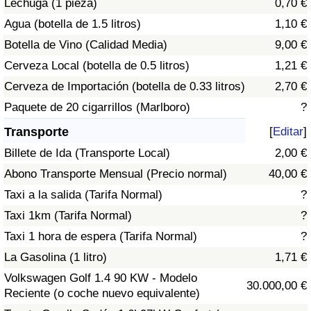
Lechuga (1 pieza)
0,70 €
Tráfico
Agua (botella de 1.5 litros)
1,10 €
Botella de Vino (Calidad Media)
9,00 €
Índice de Tráfico
Cerveza Local (botella de 0.5 litros)
1,21 €
Índice de Tráfico (Actual)
Cerveza de Importación (botella de 0.33 litros)
2,70 €
Paquete de 20 cigarrillos (Marlboro)
?
Índice de Tráfico por País
Transporte
[
Editar
]
Billete de Ida (Transporte Local)
2,00 €
Abono Transporte Mensual (Precio normal)
40,00 €
Taxi a la salida (Tarifa Normal)
?
Taxi 1km (Tarifa Normal)
?
Taxi 1 hora de espera (Tarifa Normal)
?
La Gasolina (1 litro)
1,71 €
Volkswagen Golf 1.4 90 KW - Modelo
30.000,00 €
Reciente (o coche nuevo equivalente)