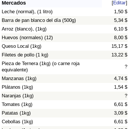
Índice de criminalidad por país
Mercados
[
Editar
]
Leche (normal), (1 litro)
1,50 $
Sanidad
Barra de pan blanco del día (500g)
5,34 $
Arroz (blanco), (1kg)
6,10 $
Índice de Sanidad (Actual)
Huevos (normales) (12)
8,00 $
Queso Local (1kg)
15,17 $
Índice de Sanidad
Filetes de pollo (1 kg)
13,22 $
Índice de Sanidad por País
Pieza de Ternera (1kg) (o carne roja
?
equivalente)
Contaminación
Manzanas (1kg)
4,74 $
Plátanos (1kg)
1,54 $
Índice de Contaminación (Actual)
Naranjas (1kg)
?
Tomates (1kg)
6,61 $
Índice de contaminación
Patatas (1kg)
3,09 $
Índice de Contaminación por País
Cebollas (1kg)
6,61 $