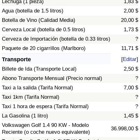
Lechuga (1 pieza)
1,83 $
Tráfico
Agua (botella de 1.5 litros)
2,00 $
Botella de Vino (Calidad Media)
20,00 $
Índice de Tráfico
Cerveza Local (botella de 0.5 litros)
1,73 $
Índice de Tráfico (Actual)
Cerveza de Importación (botella de 0.33 litros)
?
Paquete de 20 cigarrillos (Marlboro)
11,71 $
Índice de Tráfico por País
Transporte
[
Editar
]
Billete de Ida (Transporte Local)
2,50 $
Abono Transporte Mensual (Precio normal)
?
Taxi a la salida (Tarifa Normal)
7,00 $
Taxi 1km (Tarifa Normal)
?
Taxi 1 hora de espera (Tarifa Normal)
?
La Gasolina (1 litro)
1,45 $
Volkswagen Golf 1.4 90 KW - Modelo
36.998,00 $
Reciente (o coche nuevo equivalente)