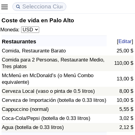
Coste de vida en Palo Alto
Coste de vida
Precios de las propiedades
Calidad de Vida
Moneda:
Índice de Costo de Vida (Actual)
Índice de Precios de Inmuebles (Actual)
Índice de Calidad de Vida
Restaurantes
[
Editar
]
Comida, Restaurante Barato
25,00 $
Índice de Costo de Vida
Índice de Precios de Inmuebles
Índice de Calidad de Vida (Actual)
Comida para 2 Personas, Restaurante Medio,
110,00 $
Tres platos
Índice de costo de vida por país
Índice de Precios de Inmuebles por País
Índice de calidad de vida por país
McMenú en McDonald’s (o Menú Combo
13,00 $
equivalente)
en aqaba
Delincuencia
Cerveza Local (vaso o pinta de 0.5 litros)
8,00 $
Calificación del Índice de Criminalidad
Cerveza de Importación (botella de 0.33 litros)
10,00 $
(Actual)
Cappuccino (normal)
5,55 $
Coca-Cola/Pepsi (botella de 0.33 litros)
3,02 $
Índice de Criminalidad
Agua (botella de 0.33 litros)
2,12 $