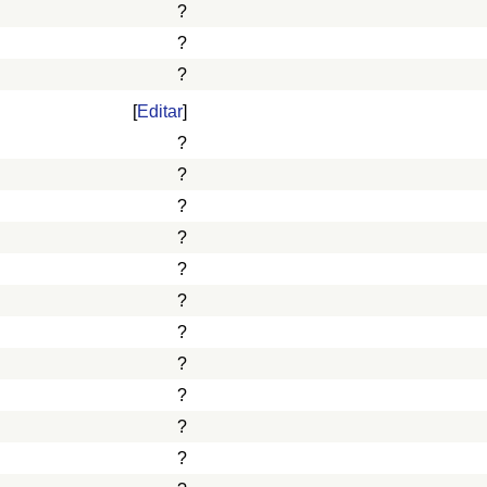
?
?
?
[
Editar
]
?
?
?
?
?
?
?
?
?
?
?