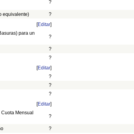
?
 equivalente)
?
[
Editar
]
 Basuras) para un
?
?
?
[
Editar
]
?
?
?
[
Editar
]
o, Cuota Mensual
?
ño
?