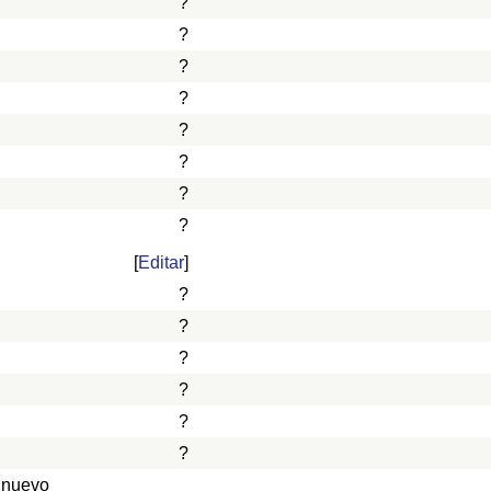
?
?
?
?
?
?
?
?
[
Editar
]
?
?
?
?
?
?
 nuevo