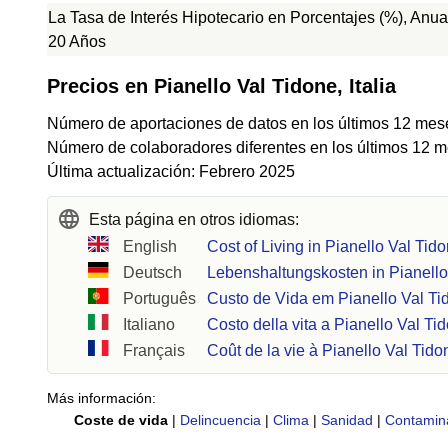
La Tasa de Interés Hipotecario en Porcentajes (%), Anual
20 Años
Precios en Pianello Val Tidone, Italia
Número de aportaciones de datos en los últimos 12 mes
Número de colaboradores diferentes en los últimos 12 m
Última actualización: Febrero 2025
Esta página en otros idiomas:
English
Cost of Living in Pianello Val Tid
Deutsch
Lebenshaltungskosten in Pianello
Português
Custo de Vida em Pianello Val Ti
Italiano
Costo della vita a Pianello Val Ti
Français
Coût de la vie à Pianello Val Tido
Más información:
Coste de vida
|
Delincuencia
|
Clima
|
Sanidad
|
Contamin