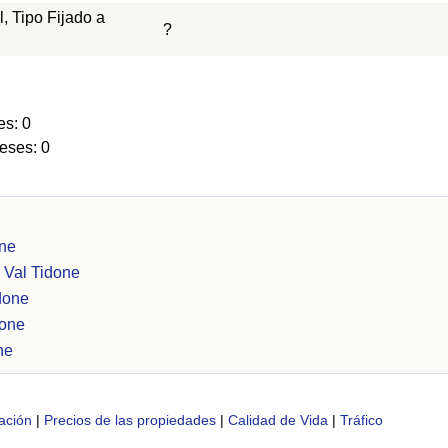
, Tipo Fijado a
?
es: 0
eses: 0
one
 Val Tidone
done
done
ne
ación
|
Precios de las propiedades
|
Calidad de Vida
|
Tráfico