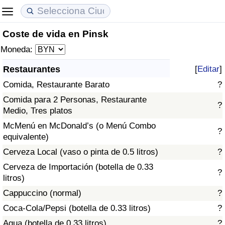
Coste de vida en Pinsk
Coste de vida
Precios de las propiedades
Calidad de Vida
Moneda:
Índice de Costo de Vida (Actual)
Índice de Precios de Inmuebles (Actual)
Índice de Calidad de Vida
Restaurantes
[
Editar
]
Comida, Restaurante Barato
?
Índice de Costo de Vida
Índice de Precios de Inmuebles
Índice de Calidad de Vida (Actual)
Comida para 2 Personas, Restaurante
?
Medio, Tres platos
Índice de costo de vida por país
Índice de Precios de Inmuebles por País
Índice de calidad de vida por país
McMenú en McDonald’s (o Menú Combo
?
equivalente)
en aqaba
Delincuencia
Cerveza Local (vaso o pinta de 0.5 litros)
?
Calificación del Índice de Criminalidad
Cerveza de Importación (botella de 0.33
?
(Actual)
litros)
Cappuccino (normal)
?
Índice de Criminalidad
Coca-Cola/Pepsi (botella de 0.33 litros)
?
Agua (botella de 0.33 litros)
?