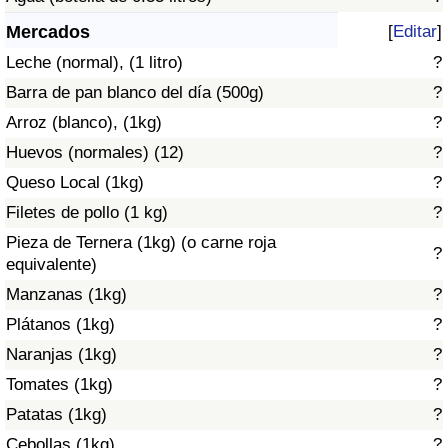
Índice de criminalidad por país
Mercados
[
Editar
]
Sanidad
Leche (normal), (1 litro)
?
Barra de pan blanco del día (500g)
?
Índice de Sanidad (Actual)
Arroz (blanco), (1kg)
?
Huevos (normales) (12)
?
Índice de Sanidad
Queso Local (1kg)
?
Índice de Sanidad por País
Filetes de pollo (1 kg)
?
Pieza de Ternera (1kg) (o carne roja
?
Contaminación
equivalente)
Manzanas (1kg)
?
Índice de Contaminación (Actual)
Plátanos (1kg)
?
Naranjas (1kg)
?
Índice de contaminación
Tomates (1kg)
?
Patatas (1kg)
?
Índice de Contaminación por País
Cebollas (1kg)
?