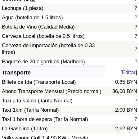
Tráfico
Lechuga (1 pieza)
?
Agua (botella de 1.5 litros)
?
Índice de Tráfico
Botella de Vino (Calidad Media)
?
Cerveza Local (botella de 0.5 litros)
?
Índice de Tráfico (Actual)
Cerveza de Importación (botella de 0.33
?
litros)
Índice de Tráfico por País
Paquete de 20 cigarrillos (Marlboro)
?
Transporte
[
Editar
]
Billete de Ida (Transporte Local)
0,85 BYN
Abono Transporte Mensual (Precio normal)
36,00 BYN
Taxi a la salida (Tarifa Normal)
?
Taxi 1km (Tarifa Normal)
2,00 BYN
Taxi 1 hora de espera (Tarifa Normal)
?
La Gasolina (1 litro)
2,62 BYN
Volkswagen Golf 1.4 90 KW - Modelo