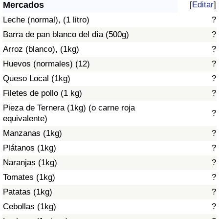
Índice de criminalidad por país
Mercados
[
Editar
]
Leche (normal), (1 litro)
?
Sanidad
Barra de pan blanco del día (500g)
?
Arroz (blanco), (1kg)
?
Índice de Sanidad (Actual)
Huevos (normales) (12)
?
Queso Local (1kg)
?
Índice de Sanidad
Filetes de pollo (1 kg)
?
Índice de Sanidad por País
Pieza de Ternera (1kg) (o carne roja
?
equivalente)
Contaminación
Manzanas (1kg)
?
Plátanos (1kg)
?
Índice de Contaminación (Actual)
Naranjas (1kg)
?
Tomates (1kg)
?
Índice de contaminación
Patatas (1kg)
?
Índice de Contaminación por País
Cebollas (1kg)
?