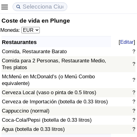
Coste de vida en Plunge
Coste de vida
Precios de las propiedades
Calidad de Vida
Moneda:
Índice de Costo de Vida (Actual)
Índice de Precios de Inmuebles (Actual)
Índice de Calidad de Vida
Restaurantes
[
Editar
]
Comida, Restaurante Barato
?
Índice de Costo de Vida
Índice de Precios de Inmuebles
Índice de Calidad de Vida (Actual)
Comida para 2 Personas, Restaurante Medio,
?
Tres platos
Índice de costo de vida por país
Índice de Precios de Inmuebles por País
Índice de calidad de vida por país
McMenú en McDonald’s (o Menú Combo
?
equivalente)
en aqaba
Delincuencia
Cerveza Local (vaso o pinta de 0.5 litros)
?
Calificación del Índice de Criminalidad
Cerveza de Importación (botella de 0.33 litros)
?
(Actual)
Cappuccino (normal)
?
Coca-Cola/Pepsi (botella de 0.33 litros)
?
Índice de Criminalidad
Agua (botella de 0.33 litros)
?