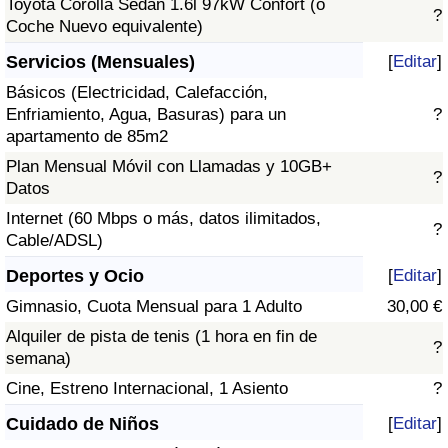
Toyota Corolla Sedán 1.6l 97kW Confort (o
?
Coche Nuevo equivalente)
Servicios (Mensuales)
[
Editar
]
Básicos (Electricidad, Calefacción,
Enfriamiento, Agua, Basuras) para un
?
apartamento de 85m2
Plan Mensual Móvil con Llamadas y 10GB+
?
Datos
Internet (60 Mbps o más, datos ilimitados,
?
Cable/ADSL)
Deportes y Ocio
[
Editar
]
Gimnasio, Cuota Mensual para 1 Adulto
30,00 €
Alquiler de pista de tenis (1 hora en fin de
?
semana)
Cine, Estreno Internacional, 1 Asiento
?
Cuidado de Niños
[
Editar
]