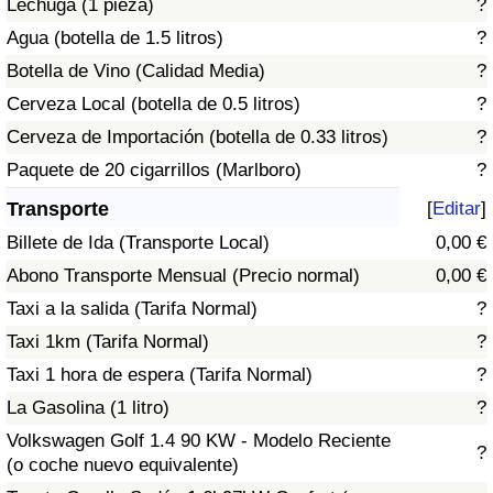
Lechuga (1 pieza)
?
Tráfico
Agua (botella de 1.5 litros)
?
Botella de Vino (Calidad Media)
?
Índice de Tráfico
Cerveza Local (botella de 0.5 litros)
?
Índice de Tráfico (Actual)
Cerveza de Importación (botella de 0.33 litros)
?
Paquete de 20 cigarrillos (Marlboro)
?
Índice de Tráfico por País
Transporte
[
Editar
]
Billete de Ida (Transporte Local)
0,00 €
Abono Transporte Mensual (Precio normal)
0,00 €
Taxi a la salida (Tarifa Normal)
?
Taxi 1km (Tarifa Normal)
?
Taxi 1 hora de espera (Tarifa Normal)
?
La Gasolina (1 litro)
?
Volkswagen Golf 1.4 90 KW - Modelo Reciente
?
(o coche nuevo equivalente)