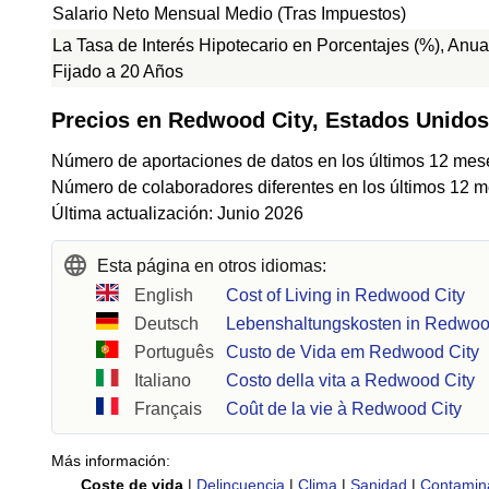
Salario Neto Mensual Medio (Tras Impuestos)
La Tasa de Interés Hipotecario en Porcentajes (%), Anua
Fijado a 20 Años
Precios en Redwood City, Estados Unidos
Número de aportaciones de datos en los últimos 12 mes
Número de colaboradores diferentes en los últimos 12 m
Última actualización: Junio 2026
Esta página en otros idiomas:
English
Cost of Living in Redwood City
Deutsch
Lebenshaltungskosten in Redwoo
Português
Custo de Vida em Redwood City
Italiano
Costo della vita a Redwood City
Français
Coût de la vie à Redwood City
Más información:
Coste de vida
|
Delincuencia
|
Clima
|
Sanidad
|
Contamin